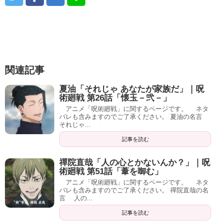
関連記事
夏油「それじゃ あなたが家族だ」｜呪
術廻戦 第26話「懐玉－弐－」
アニメ「呪術廻戦」に関するページです。 ネタ
バレも含みますのでご了承ください。 夏油の名言
それじゃ...
記事を読む
禪院直哉「人の心とかないんか？」｜呪
術廻戦 第51話「葦を啣む」
アニメ「呪術廻戦」に関するページです。 ネタ
バレも含みますのでご了承ください。 禪院直哉の名
言 人の...
記事を読む