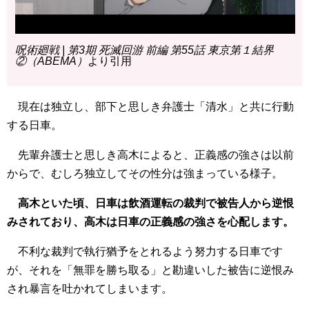
呪術廻戦 | 第3期 死滅回游 前編 第55話 東京第１結界
②（ABEMA）
より引用
現在は独立し、部下と思しき弁護士「清水」と共に行動
する日車。
先輩弁護士と思しき高木によると、正義感の強さは以前
からで、むしろ独立してその性分は強まっている様子。
高木といた頃、日車は飲酒運転の裁判で被告人から逆恨
みされており、高木は日車の正義感の強さを心配します。
不利な裁判で執行猶予をとれるよう努力する日車です
が、それを「無罪を勝ち取る」と勘違いした被告に逆恨み
され暴言を吐かれてしまいます。