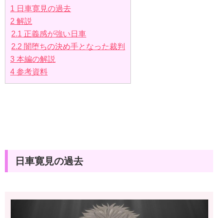
1
日車寛見の過去
2
解説
2.1
正義感が強い日車
2.2
闇堕ちの決め手となった裁判
3
本編の解説
4
参考資料
日車寛見の過去