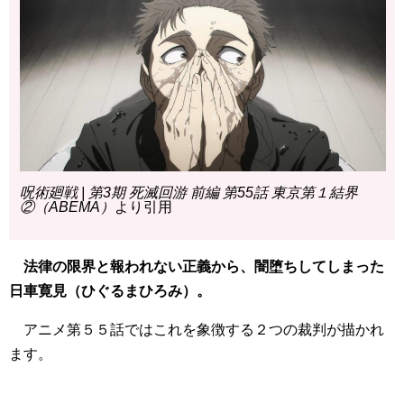
呪術廻戦 | 第3期 死滅回游 前編 第55話 東京第１結界
②（ABEMA）
より引用
法律の限界と報われない正義から、闇堕ちしてしまった
日車寛見（ひぐるまひろみ）。
アニメ第５５話ではこれを象徴する２つの裁判が描かれ
ます。