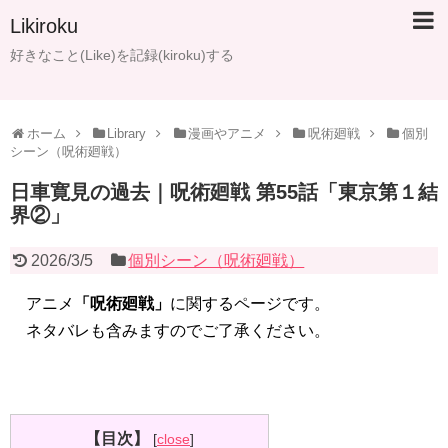
Likiroku
好きなこと(Like)を記録(kiroku)する
ホーム
Library
漫画やアニメ
呪術廻戦
個別
シーン（呪術廻戦）
日車寛見の過去｜呪術廻戦 第55話「東京第１結
界②」
2026/3/5
個別シーン（呪術廻戦）
アニメ
「呪術廻戦」
に関するページです。
ネタバレも含みますのでご了承ください。
【目次】
[
close
]