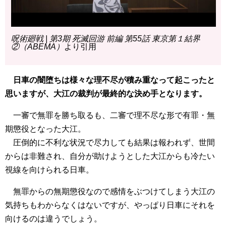
呪術廻戦 | 第3期 死滅回游 前編 第55話 東京第１結界
②（ABEMA）
より引用
日車の闇堕ちは様々な理不尽が積み重なって起こったと
思いますが、大江の裁判が最終的な決め手となります。
一審で無罪を勝ち取るも、二審で理不尽な形で有罪・無
期懲役となった大江。
圧倒的に不利な状況で尽力しても結果は報われず、世間
からは非難され、自分が助けようとした大江からも冷たい
視線を向けられる日車。
無罪からの無期懲役なので感情をぶつけてしまう大江の
気持ちもわからなくはないですが、やっぱり日車にそれを
向けるのは違うでしょう。