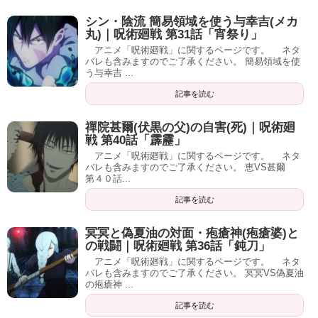
シン・陰流 簡易領域を使う与幸吉(メカ
丸)｜呪術廻戦 第31話「宵祭り」
アニメ「呪術廻戦」に関するページです。 ネタ
バレも含みますのでご了承ください。 簡易領域を使
う与幸吉 ...
記事を読む
禪院甚爾(伏黒の父)の自害(死)｜呪術廻
戦 第40話「霹靂」
アニメ「呪術廻戦」に関するページです。 ネタ
バレも含みますのでご了承ください。 恵VS甚爾
第４０話...
記事を読む
冥冥と偽夏油の対面・疱瘡神(疱瘡婆)と
の戦闘｜呪術廻戦 第36話「鈍刀」
アニメ「呪術廻戦」に関するページです。 ネタ
バレも含みますのでご了承ください。 冥冥VS偽夏油
の疱瘡神 ...
記事を読む