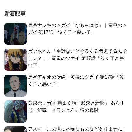
新着記事
黒谷ナツキのツガイ「なもみはぎ」｜黄泉のツ
ガイ 第17話「泣く子と悪い子」
ガブちゃん「余計なことぐるぐる考えてるんで
しょ？」｜黄泉のツガイ 第17話「泣く子と悪
い子」
黒谷アキオの伏線｜黄泉のツガイ 第17話「泣
く子と悪い子」
黄泉のツガイ 第１６話「影森と新郷」 あらす
じ・解説｜イワンと左右様の戦闘
アスマ「この世に不要なものなどありません」