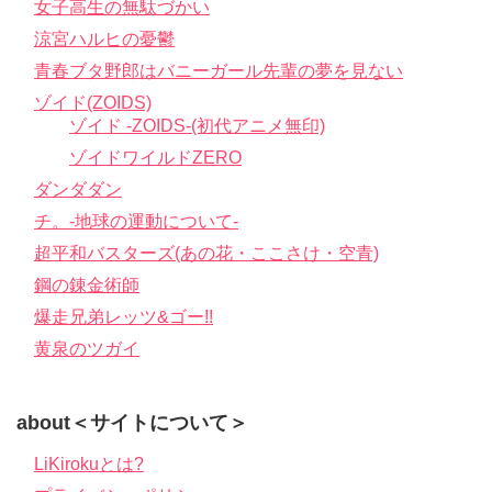
女子高生の無駄づかい
涼宮ハルヒの憂鬱
青春ブタ野郎はバニーガール先輩の夢を見ない
ゾイド(ZOIDS)
ゾイド -ZOIDS-(初代アニメ無印)
ゾイドワイルドZERO
ダンダダン
チ。-地球の運動について-
超平和バスターズ(あの花・ここさけ・空青)
鋼の錬金術師
爆走兄弟レッツ&ゴー!!
黄泉のツガイ
about＜サイトについて＞
LiKirokuとは?