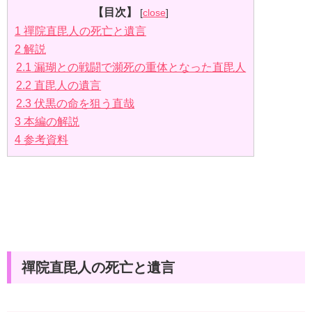
【目次】
[
close
]
1
禪院直毘人の死亡と遺言
2
解説
2.1
漏瑚との戦闘で瀕死の重体となった直毘人
2.2
直毘人の遺言
2.3
伏黒の命を狙う直哉
3
本編の解説
4
参考資料
禪院直毘人の死亡と遺言