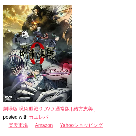
劇場版 呪術廻戦 0 DVD 通常版 [ 緒方恵美 ]
posted with
カエレバ
楽天市場
Amazon
Yahooショッピング