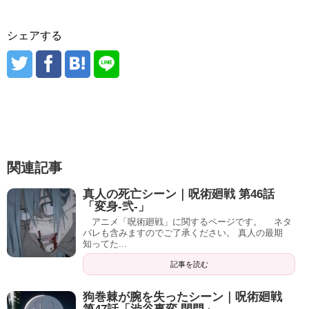
シェアする
関連記事
真人の死亡シーン｜呪術廻戦 第46話
「変身-弐-」
アニメ「呪術廻戦」に関するページです。 ネタ
バレも含みますのでご了承ください。 真人の最期
知ってた...
記事を読む
狗巻棘が腕を失ったシーン｜呪術廻戦