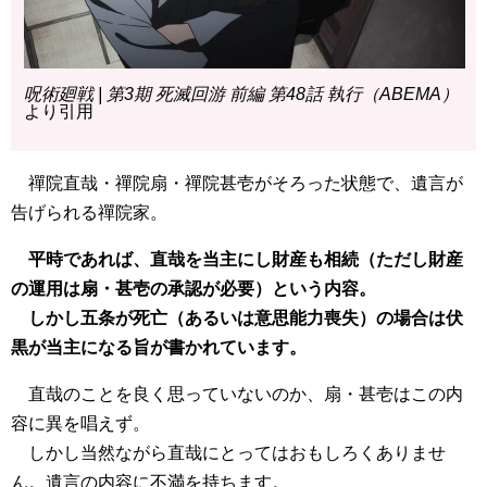
呪術廻戦 | 第3期 死滅回游 前編 第48話 執行（ABEMA）
より引用
禪院直哉・禪院扇・禪院甚壱がそろった状態で、遺言が
告げられる禪院家。
平時であれば、直哉を当主にし財産も相続（ただし財産
の運用は扇・甚壱の承認が必要）という内容。
しかし五条が死亡（あるいは意思能力喪失）の場合は伏
黒が当主になる旨が書かれています。
直哉のことを良く思っていないのか、扇・甚壱はこの内
容に異を唱えず。
しかし当然ながら直哉にとってはおもしろくありませ
ん。遺言の内容に不満を持ちます。