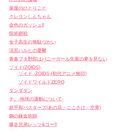
薬屋のひとりごと
クレヨンしんちゃん
金色のガッシュ!!
呪術廻戦
女子高生の無駄づかい
涼宮ハルヒの憂鬱
青春ブタ野郎はバニーガール先輩の夢を見ない
ゾイド(ZOIDS)
ゾイド -ZOIDS-(初代アニメ無印)
ゾイドワイルドZERO
ダンダダン
チ。-地球の運動について-
超平和バスターズ(あの花・ここさけ・空青)
鋼の錬金術師
爆走兄弟レッツ&ゴー!!