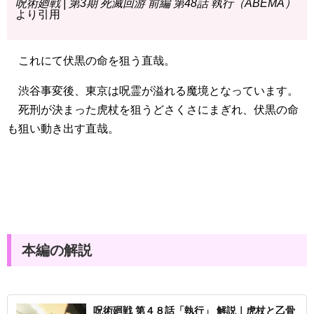
呪術廻戦 | 第3期 死滅回游 前編 第48話 執行（ABEMA）
より引用
これにて伏黒の命を狙う直哉。
渋谷事変後、東京は呪霊が溢れる魔境となっています。
死刑が決まった虎杖を狙うどさくさにまぎれ、伏黒の命
も狙い動き出す直哉。
本編の解説
呪術廻戦 第４８話「執行」 解説｜虎杖と乙骨