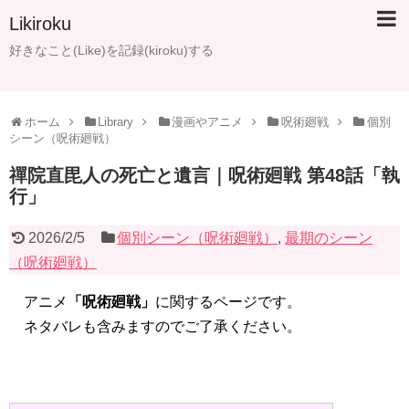
Likiroku
好きなこと(Like)を記録(kiroku)する
ホーム
Library
漫画やアニメ
呪術廻戦
個別
シーン（呪術廻戦）
禪院直毘人の死亡と遺言｜呪術廻戦 第48話「執
行」
2026/2/5
個別シーン（呪術廻戦）
,
最期のシーン
（呪術廻戦）
アニメ
「呪術廻戦」
に関するページです。
ネタバレも含みますのでご了承ください。