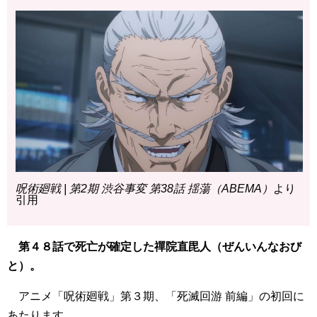
呪術廻戦 | 第2期 渋谷事変 第38話 揺蕩（ABEMA）
より
引用
第４８話で死亡が確定した禪院直毘人（ぜんいんなおび
と）。
アニメ「呪術廻戦」第３期、「死滅回游 前編」の初回に
あたります。