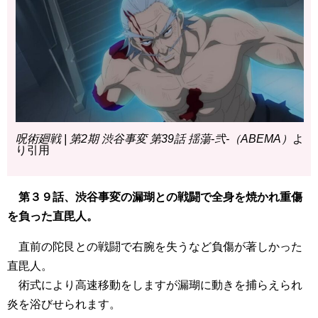
呪術廻戦 | 第2期 渋谷事変 第39話 揺蕩-弐-（ABEMA）
よ
り引用
第３９話、渋谷事変の漏瑚との戦闘で全身を焼かれ重傷
を負った直毘人。
直前の陀艮との戦闘で右腕を失うなど負傷が著しかった
直毘人。
術式により高速移動をしますが漏瑚に動きを捕らえられ
炎を浴びせられます。