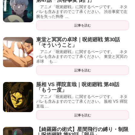
第47話「渋谷事変 閉門」
アニメ「呪術廻戦」に関するページです。 ネタ
バレも含みますのでご了承ください。 渋谷事変で左
腕を失った狗巻 ...
記事を読む
東堂と冥冥の卓球｜呪術廻戦 第30話
「そういうこと」
アニメ「呪術廻戦」に関するページです。 ネタ
バレも含みますのでご了承ください。 東堂と冥冥の
卓球 も...
記事を読む
脹相 VS 禪院直哉｜呪術廻戦 第49話
「もう一度」
アニメ「呪術廻戦」に関するページです。 ネタ
バレも含みますのでご了承ください。 脹相 VS 禪院
直哉 ...
記事を読む
【綺羅羅の術式】星間飛行の縛り・制限
｜呪術廻戦 第53話「部品」