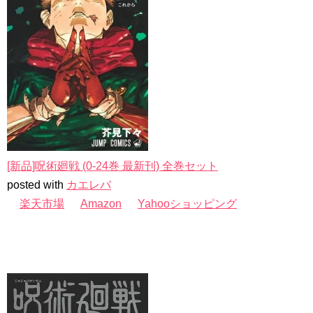
[新品]呪術廻戦 (0-24巻 最新刊) 全巻セット
posted with
カエレバ
楽天市場
Amazon
Yahooショッピング