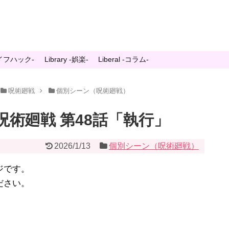
-ライフハック-
Library -娯楽-
Liberal -コラム-
呪術廻戦
個別シーン（呪術廻戦）
術廻戦 第48話「執行」
2026/1/13
個別シーン（呪術廻戦）
ジです。
ださい。