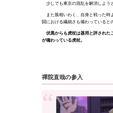
少しでも東京の混乱を解消しよう
また脹相いわく、自身と戦った時よ
闘における繊細さも備わっていると
伏黒からも虎杖は器用と評されたこ
が備わっている虎杖。
禪院直哉の参入