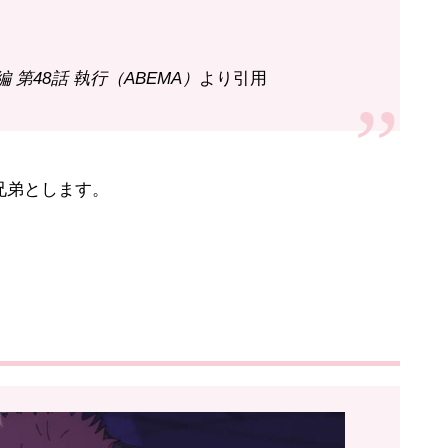
編 第48話 執行（ABEMA）
より引用
兄弟とします。