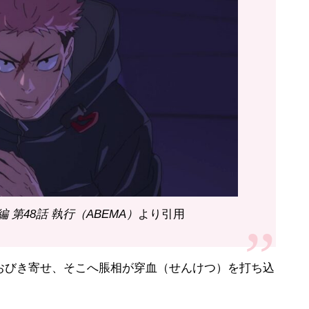
編 第48話 執行（ABEMA）
より引用
びき寄せ、そこへ脹相が穿血（せんけつ）を打ち込