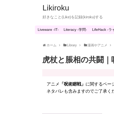
Likiroku
好きなこと(Like)を記録(kiroku)する
Liveware -IT-
Literacy -学問-
LifeHack 
ホーム
Library
漫画やアニメ
虎杖と脹相の共闘｜呪
アニメ
「呪術廻戦」
に関するペー
ネタバレも含みますのでご了承く