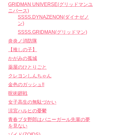
GRIDMAN UNIVERSE(グリッドマンユ
ニバース)
SSSS.DYNAZENON(ダイナゼノ
ン)
SSSS.GRIDMAN(グリッドマン)
炎炎ノ消防隊
【推しの子】
かがみの孤城
薬屋のひとりごと
クレヨンしんちゃん
金色のガッシュ!!
呪術廻戦
女子高生の無駄づかい
涼宮ハルヒの憂鬱
青春ブタ野郎はバニーガール先輩の夢
を見ない
ゾイド(ZOIDS)