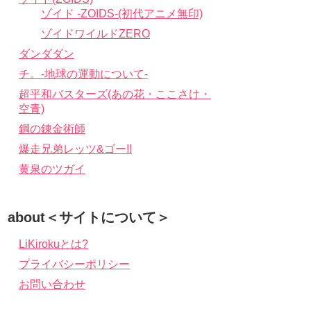
ゾイド -ZOIDS-(初代アニメ無印)
ゾイドワイルドZERO
ダンダダン
チ。-地球の運動について-
超平和バスターズ(あの花・ここさけ・
空青)
鋼の錬金術師
爆走兄弟レッツ&ゴー!!
黄泉のツガイ
about＜サイトについて＞
LiKirokuとは?
プライバシーポリシー
お問い合わせ