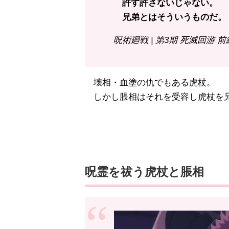
許す許さないじゃない。
兄弟とはそういうものだ。
呪術廻戦 | 第3期 死滅回游 前
壊相・血塗の仇でもある虎杖。
しかし脹相はそれを受容し虎杖を
呪霊を祓う虎杖と脹相