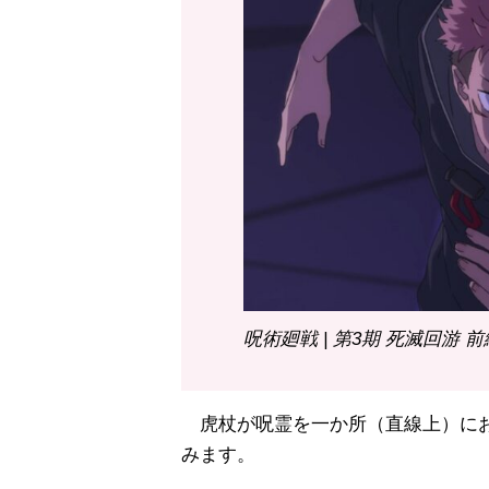
呪術廻戦 | 第3期 死滅回游 前
虎杖が呪霊を一か所（直線上）にお
みます。