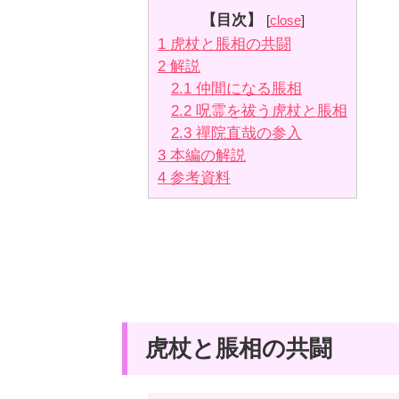
【目次】
[
close
]
1
虎杖と脹相の共闘
2
解説
2.1
仲間になる脹相
2.2
呪霊を祓う虎杖と脹相
2.3
禪院直哉の参入
3
本編の解説
4
参考資料
虎杖と脹相の共闘