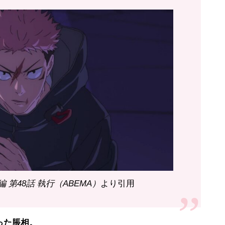
編 第48話 執行（ABEMA）
より引用
った脹相。