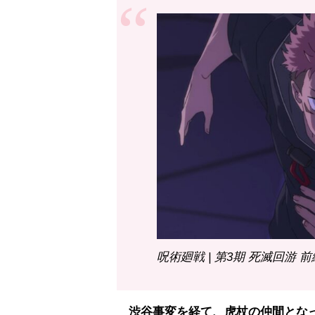
呪術廻戦 | 第3期 死滅回游 前
渋谷事変を経て、虎杖の仲間とな