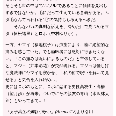
そもそも世の中は“ツルツル”であることに価値を見出し
すぎではないか。毛にだって生えている意義がある。ム
ダ毛なんて言われる“毛”の気持ちも考えるべきだ。
――そんなバカの真剣な訴えを、冷めた目で見つめるヲ
タ（恒松祐里）とロボ（中村ゆりか）。
一方、ヤマイ（福地桃子）は虫歯により、歯に絶望的な
痛みを感じていた。でも歯医者には絶対に行きたくな
い。「この痛みは呪いによるものだ」と主張している
と、マジョ（井本彩花）が突然現れる。マジョは怪しげ
な魔法陣にヤマイを寝かせ、「私の術で呪いを解いて見
せる」と気合を入れ始め…。
更にはロボのもとに、ロボに恋する男性高校生・高橋
（望月歩）が再来。ついでにその親友の青山（水沢林太
郎）もやってきて…！
「女子高生の無駄づかい」(AbemaTV)
より引用