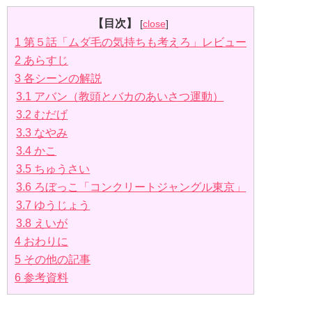
【目次】
[
close
]
1
第５話「ムダ毛の気持ちも考えろ」レビュー
2
あらすじ
3
各シーンの解説
3.1
アバン（教頭とバカのあいさつ運動）
3.2
むだげ
3.3
なやみ
3.4
かこ
3.5
ちゅうさい
3.6
ろぼっこ「コンクリートジャングル東京」
3.7
ゆうじょう
3.8
えいが
4
おわりに
5
その他の記事
6
参考資料