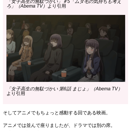
「女子高生の無駄づかい」＃5「ムダ毛の気持ちも考え
ろ」（Abema TV）
より引用
「女子高生の無駄づかい 第6話 まじょ」（Abema TV）
より引用
そしてアニメでもちょっと感動する回である映画。
アニメでは並んで座りましたが、ドラマでは別の席。