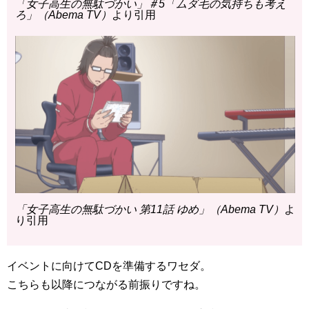
「女子高生の無駄づかい」＃5「ムダ毛の気持ちも考え
ろ」（Abema TV）
より引用
「女子高生の無駄づかい 第11話 ゆめ」（Abema TV）
よ
り引用
イベントに向けてCDを準備するワセダ。
こちらも以降につながる前振りですね。