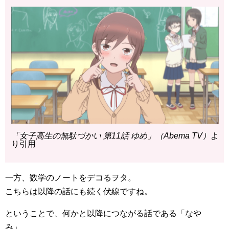
「女子高生の無駄づかい 第11話 ゆめ」（Abema TV）
よ
り引用
一方、数学のノートをデコるヲタ。
こちらは以降の話にも続く伏線ですね。
ということで、何かと以降につながる話である「なや
み」。