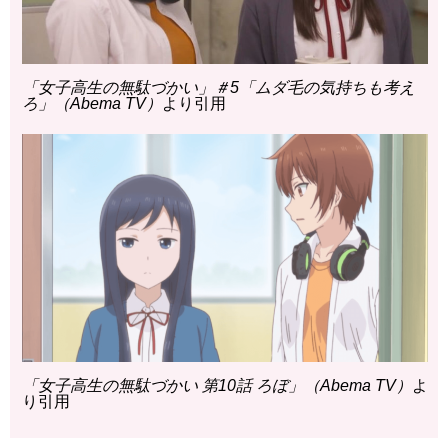
「女子高生の無駄づかい」＃5「ムダ毛の気持ちも考え
ろ」（Abema TV）
より引用
「女子高生の無駄づかい 第10話 ろぼ」（Abema TV）
よ
り引用