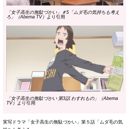
「女子高生の無駄づかい」＃5「ムダ毛の気持ちも考え
ろ」（Abema TV）
より引用
「女子高生の無駄づかい 第3話 わすれもの」（Abema
TV）
より引用
実写ドラマ「女子高生の無駄づかい」第５話「ムダ毛の気