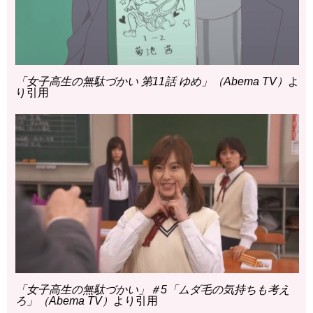
「女子高生の無駄づかい 第11話 ゆめ」（Abema TV）
よ
り引用
「女子高生の無駄づかい」＃5「ムダ毛の気持ちも考え
ろ」（Abema TV）
より引用