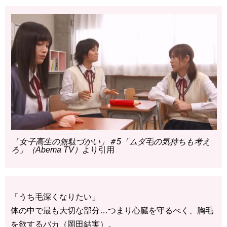
「女子高生の無駄づかい」＃5「ムダ毛の気持ちも考え
ろ」（Abema TV）
より引用
「うち毛深くなりたい」
体の中で最も大切な部分…つまり心臓を守るべく、胸毛
を欲するバカ（岡田結実）。