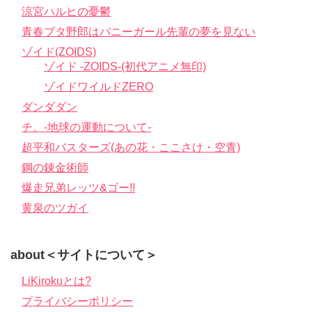
涼宮ハルヒの憂鬱
青春ブタ野郎はバニーガール先輩の夢を見ない
ゾイド(ZOIDS)
ゾイド -ZOIDS-(初代アニメ無印)
ゾイドワイルドZERO
ダンダダン
チ。-地球の運動について-
超平和バスターズ(あの花・ここさけ・空青)
鋼の錬金術師
爆走兄弟レッツ&ゴー!!
黄泉のツガイ
about＜サイトについて＞
LiKirokuとは?
プライバシーポリシー