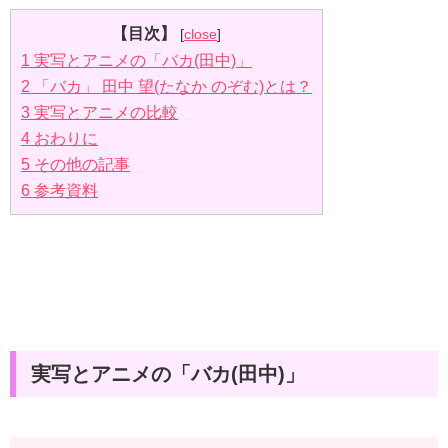
【目次】
[
close
]
1
実写とアニメの「バカ(田中)」
2
「バカ」 田中 望(たなか のぞむ)とは？
3
実写とアニメの比較
4
おわりに
5
その他の記事
6
参考資料
実写とアニメの「バカ(田中)」