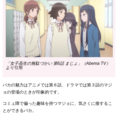
「女子高生の無駄づかい 第6話 まじょ」（Abema TV）
より引用
バカの魅力はアニメでは第６話、ドラマでは第３話のマジ
ョの登場のときが印象的です。
コミュ障で偏った趣味を持つマジョに、気さくに接するこ
とができるバカ。