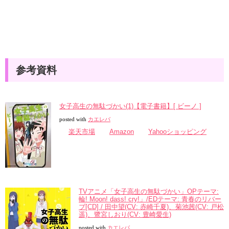
参考資料
女子高生の無駄づかい(1)【電子書籍】[ ビーノ ]
posted with
カエレバ
楽天市場
Amazon
Yahooショッピング
TVアニメ「女子高生の無駄づかい」OPテーマ:
輪! Moon! dass! cry!」/EDテーマ: 青春のリバー
ブ[CD] / 田中望(CV: 赤崎千夏)、菊池茜(CV: 戸松
遥)、鷺宮しおり(CV: 豊崎愛生)
posted with
カエレバ