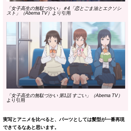
「女子高生の無駄づかい」＃4「恋とごま油とエクソシ
スト」（Abema TV）
より引用
「女子高生の無駄づかい 第1話 すごい」（Abema TV）
より引用
実写とアニメを比べると、パーツとしては髪型が一番再現
できてるなあと思います。