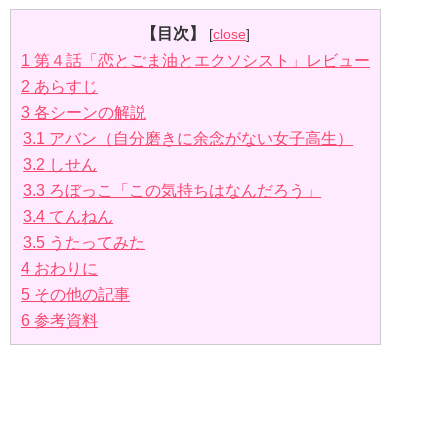
【目次】
[
close
]
1
第４話「恋とごま油とエクソシスト」レビュー
2
あらすじ
3
各シーンの解説
3.1
アバン（自分磨きに余念がない女子高生）
3.2
しせん
3.3
ろぼっこ「この気持ちはなんだろう」
3.4
てんねん
3.5
うたってみた
4
おわりに
5
その他の記事
6
参考資料