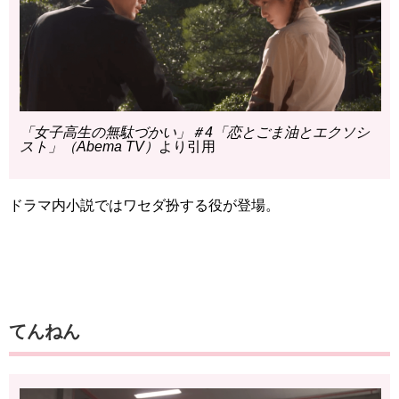
「女子高生の無駄づかい」＃4「恋とごま油とエクソシ
スト」（Abema TV）
より引用
ドラマ内小説ではワセダ扮する役が登場。
てんねん