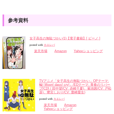
参考資料
女子高生の無駄づかい(1)【電子書籍】[ ビーノ ]
posted with
カエレバ
楽天市場
Amazon
Yahooショッピング
TVアニメ「女子高生の無駄づかい」OPテーマ:
輪! Moon! dass! cry!」/EDテーマ: 青春のリバー
ブ[CD] / 田中望(CV: 赤崎千夏)、菊池茜(CV: 戸松
遥)、鷺宮しおり(CV: 豊崎愛生)
posted with
カエレバ
楽天市場
Amazon
Yahooショッピング