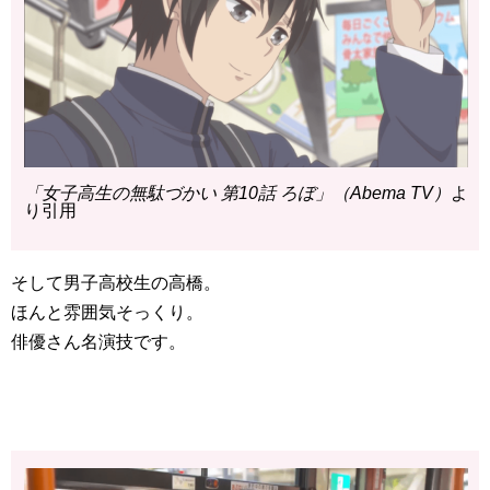
「女子高生の無駄づかい 第10話 ろぼ」（Abema TV）
よ
り引用
そして男子高校生の高橋。
ほんと雰囲気そっくり。
俳優さん名演技です。