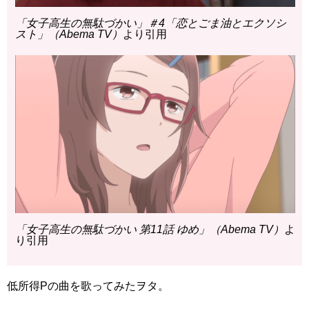
「女子高生の無駄づかい」＃4「恋とごま油とエクソシ
スト」（Abema TV）
より引用
「女子高生の無駄づかい 第11話 ゆめ」（Abema TV）
よ
り引用
低所得Pの曲を歌ってみたヲタ。