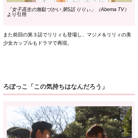
「女子高生の無駄づかい 第5話 りりぃ」（Abema TV）
より引用
また前回の第３話でリリィも登場し、マジメ＆リリィの美
少女カップルもドラマで再現。
ろぼっこ「この気持ちはなんだろう」