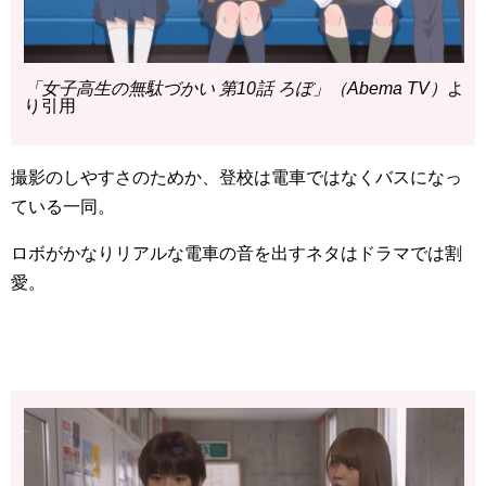
「女子高生の無駄づかい 第10話 ろぼ」（Abema TV）
よ
り引用
撮影のしやすさのためか、登校は電車ではなくバスになっ
ている一同。
ロボがかなりリアルな電車の音を出すネタはドラマでは割
愛。