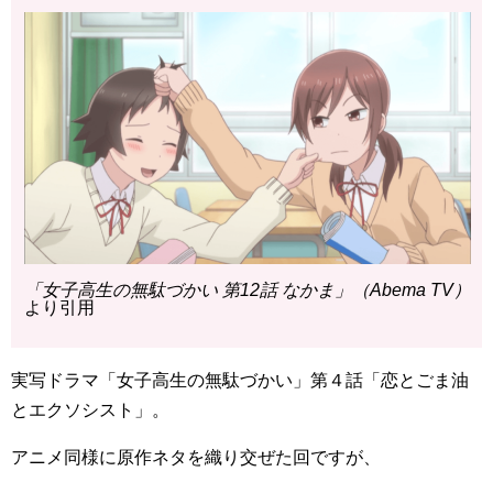
「女子高生の無駄づかい 第12話 なかま」（Abema TV）
より引用
実写ドラマ「女子高生の無駄づかい」第４話「恋とごま油
とエクソシスト」。
アニメ同様に原作ネタを織り交ぜた回ですが、