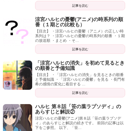
記事を読む
涼宮ハルヒの憂鬱(アニメ)の時系列の順
番（１期との比較も）
【目次】 ・涼宮ハルヒの憂鬱（アニメ）の正しい時
系列は？ ・涼宮ハルヒの憂鬱の時系列の順番 ・１期
の放送順 ・まとめ ・そ...
記事を読む
「涼宮ハルヒの消失」を初めて見るとき
の順番と予備知識
【目次】 ・「涼宮ハルヒの消失」を見るときの順番
と予備知識 ・「涼宮ハルヒの憂鬱」を見る ・長門有
希の感情の変化に着目する ...
記事を読む
ハルヒ 第８話「笹の葉ラプソディ」の
あらすじと解説②
涼宮ハルヒの憂鬱(アニメ)第８話「笹の葉ラプソデ
ィ」のあらすじと解説の続きです。 前回の記事は以
下をご参照。 以下、「笹...