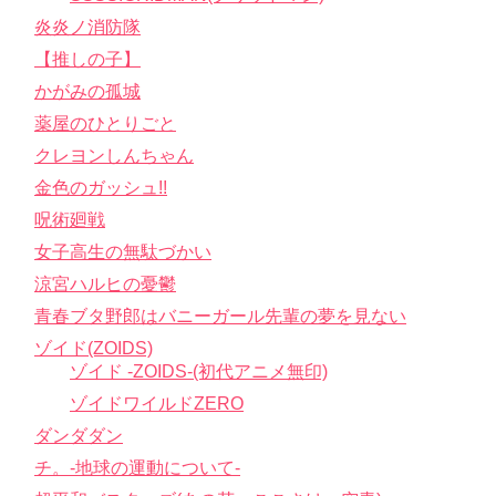
炎炎ノ消防隊
【推しの子】
かがみの孤城
薬屋のひとりごと
クレヨンしんちゃん
金色のガッシュ!!
呪術廻戦
女子高生の無駄づかい
涼宮ハルヒの憂鬱
青春ブタ野郎はバニーガール先輩の夢を見ない
ゾイド(ZOIDS)
ゾイド -ZOIDS-(初代アニメ無印)
ゾイドワイルドZERO
ダンダダン
チ。-地球の運動について-