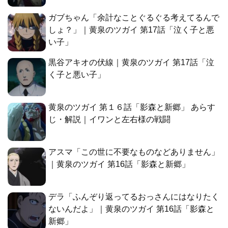
ガブちゃん「余計なことぐるぐる考えてるんで
しょ？」｜黄泉のツガイ 第17話「泣く子と悪
い子」
黒谷アキオの伏線｜黄泉のツガイ 第17話「泣
く子と悪い子」
黄泉のツガイ 第１６話「影森と新郷」 あらす
じ・解説｜イワンと左右様の戦闘
アスマ「この世に不要なものなどありません」
｜黄泉のツガイ 第16話「影森と新郷」
デラ「ふんぞり返ってるおっさんにはなりたく
ないんだよ」｜黄泉のツガイ 第16話「影森と
新郷」