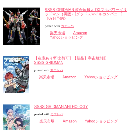
SSSS.GRIDMAN 超合体超人 DXフルパワーグリ
ッドマン（再販）[グッドスマイルカンパニー]
《07月予約》
posted with
カエレバ
楽天市場
Amazon
Yahooショッピング
【在庫あり/即出荷可】【新品】宇宙船別冊
SSSS.GRIDMAN
posted with
カエレバ
楽天市場
Amazon
Yahooショッピング
SSSS.GRIDMAN ANTHOLOGY
posted with
カエレバ
楽天市場
Amazon
Yahooショッピング