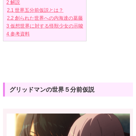
2
解説
2.1
世界五分前仮説とは？
2.2
創られた世界への内海達の葛藤
3
仮想世界に対する怪獣少女の示唆
4
参考資料
グリッドマンの世界５分前仮説