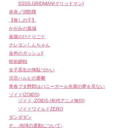
SSSS.GRIDMAN(グリッドマン)
炎炎ノ消防隊
【推しの子】
かがみの孤城
薬屋のひとりごと
クレヨンしんちゃん
金色のガッシュ!!
呪術廻戦
女子高生の無駄づかい
涼宮ハルヒの憂鬱
青春ブタ野郎はバニーガール先輩の夢を見ない
ゾイド(ZOIDS)
ゾイド -ZOIDS-(初代アニメ無印)
ゾイドワイルドZERO
ダンダダン
チ。-地球の運動について-