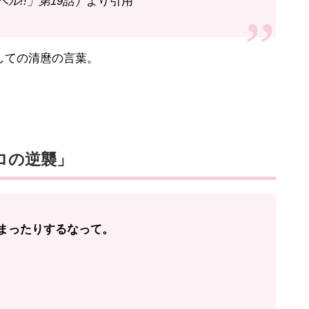
ル!!」第19話）
より引用
しての清麿の言葉。
ロの逆襲」
まったりするなって。