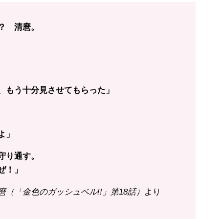
？ 清麿。
、もう十分見させてもらった」
よ」
守り通す。
ぜ！」
（「金色のガッシュベル!!」第18話）
より