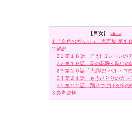
【目次】
[
close
]
1
「金色のガッシュ」名言集 第１
2
解説
2.1
第１８話「追え! ロンドンの
2.2
第１９話「悪の花咲く呪いの
2.3
第２０話「大崩壊! バルトロ
2.4
第２１話「もうひとりのガッ
2.5
第２２話「踊りつづける緑の
3
参考資料