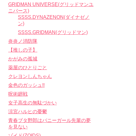
GRIDMAN UNIVERSE(グリッドマンユ
ニバース)
SSSS.DYNAZENON(ダイナゼノ
ン)
SSSS.GRIDMAN(グリッドマン)
炎炎ノ消防隊
【推しの子】
かがみの孤城
薬屋のひとりごと
クレヨンしんちゃん
金色のガッシュ!!
呪術廻戦
女子高生の無駄づかい
涼宮ハルヒの憂鬱
青春ブタ野郎はバニーガール先輩の夢
を見ない
ゾイド(ZOIDS)