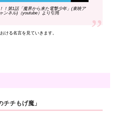
！！第1話「魔界から来た電撃少年」(東映ア
ネル)（youtube）
より引用
における名言を見ていきます。
ンのチチもげ魔」