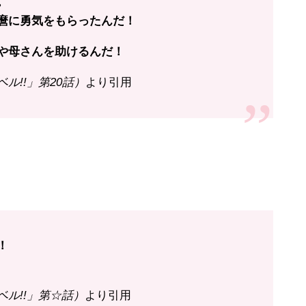
。
麿に勇気をもらったんだ！
や母さんを助けるんだ！
ル!!」第20話）
より引用
！
ル!!」第☆話）
より引用