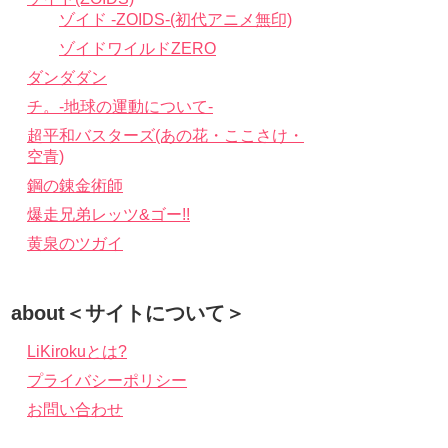
ゾイド -ZOIDS-(初代アニメ無印)
ゾイドワイルドZERO
ダンダダン
チ。-地球の運動について-
超平和バスターズ(あの花・ここさけ・
空青)
鋼の錬金術師
爆走兄弟レッツ&ゴー!!
黄泉のツガイ
about＜サイトについて＞
LiKirokuとは?
プライバシーポリシー
お問い合わせ