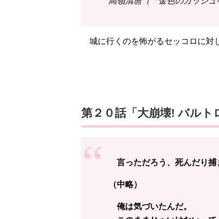
高嶺清麿（「金色のガッシュベ
城に行くのを怖がるセッコロに対
第２０話「大崩壊! バルト
言っただろう、死んだり捕
（中略）
俺は気づいたんだ。