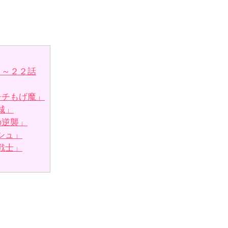
８～２２話
チチもげ魔」
城」
の逆襲」
シュ」
戦士」