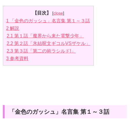
【目次】
[
close
]
1
「金色のガッシュ」名言集 第１～３話
2
解説
2.1
第１話「魔界から来た電撃少年」
2.2
第２話「氷結呪文ギコルVSザケル」
2.3
第３話「第二の術ラシルド!」
3
参考資料
「金色のガッシュ」名言集 第１～３話