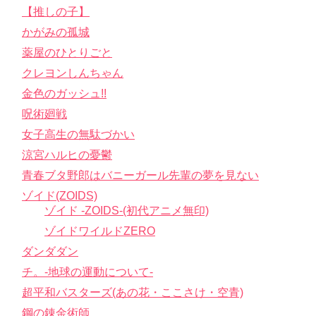
【推しの子】
かがみの孤城
薬屋のひとりごと
クレヨンしんちゃん
金色のガッシュ!!
呪術廻戦
女子高生の無駄づかい
涼宮ハルヒの憂鬱
青春ブタ野郎はバニーガール先輩の夢を見ない
ゾイド(ZOIDS)
ゾイド -ZOIDS-(初代アニメ無印)
ゾイドワイルドZERO
ダンダダン
チ。-地球の運動について-
超平和バスターズ(あの花・ここさけ・空青)
鋼の錬金術師