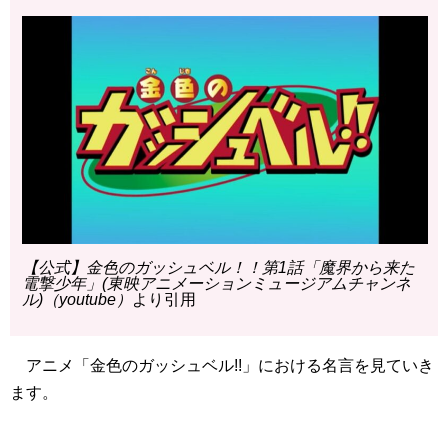
【公式】金色のガッシュベル！！第1話「魔界から来た
電撃少年」(東映アニメーションミュージアムチャンネ
ル)（youtube）
より引用
アニメ「金色のガッシュベル!!」における名言を見ていき
ます。