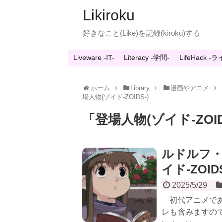
Likiroku
好きなこと(Like)を記録(kiroku)する
Liveware -IT-
Literacy -学問-
LifeHack 
ホーム
Library
漫画やアニメ
場人物(ゾイド-ZOIDS-)
「
登場人物(ゾイド-ZOID
ルドルフ・
イド-ZOI
2025/5/29
初代アニメである
レも含みますので