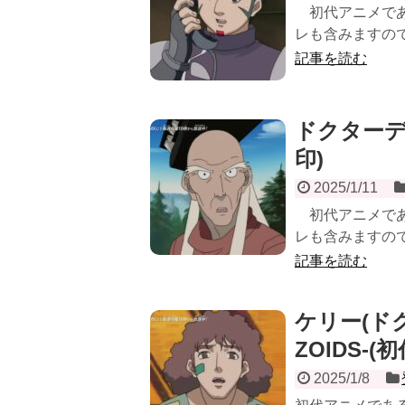
初代アニメである
レも含みますので
記事を読む
ドクターデ
印)
2025/1/11
初代アニメである
レも含みますので
記事を読む
ケリー(ド
ZOIDS-(
2025/1/8