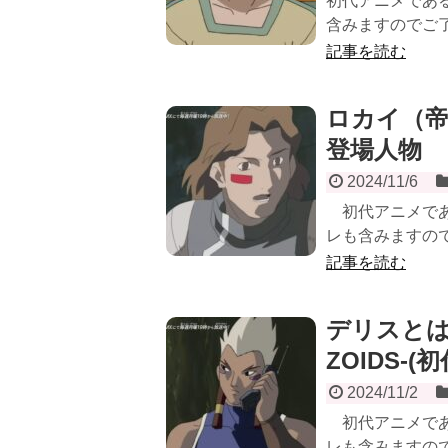
初代アニメである
含みますのでご了
記事を読む
ロカイ（帝国
登場人物
2024/11/6
初代アニメである
レも含みますので
記事を読む
デリスとは
ZOIDS-
2024/11/2
初代アニメである
レも含みますので