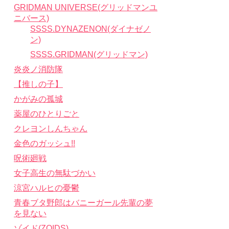
GRIDMAN UNIVERSE(グリッドマンユ
ニバース)
SSSS.DYNAZENON(ダイナゼノ
ン)
SSSS.GRIDMAN(グリッドマン)
炎炎ノ消防隊
【推しの子】
かがみの孤城
薬屋のひとりごと
クレヨンしんちゃん
金色のガッシュ!!
呪術廻戦
女子高生の無駄づかい
涼宮ハルヒの憂鬱
青春ブタ野郎はバニーガール先輩の夢
を見ない
ゾイド(ZOIDS)