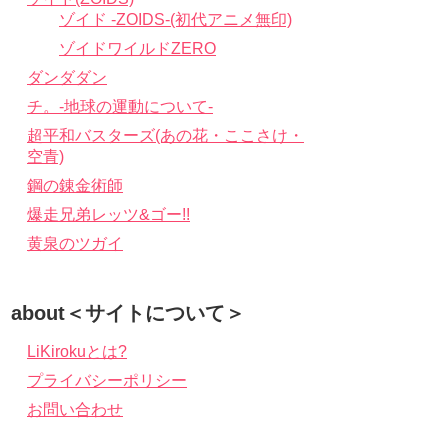
ゾイド -ZOIDS-(初代アニメ無印)
ゾイドワイルドZERO
ダンダダン
チ。-地球の運動について-
超平和バスターズ(あの花・ここさけ・
空青)
鋼の錬金術師
爆走兄弟レッツ&ゴー!!
黄泉のツガイ
about＜サイトについて＞
LiKirokuとは?
プライバシーポリシー
お問い合わせ