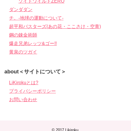
ゾイドワイルドZERO
ダンダダン
チ。-地球の運動について-
超平和バスターズ(あの花・ここさけ・空青)
鋼の錬金術師
爆走兄弟レッツ&ゴー!!
黄泉のツガイ
about＜サイトについて＞
LiKirokuとは?
プライバシーポリシー
お問い合わせ
© 2017
Likiroku
.