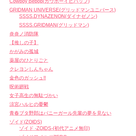
Cowboy Bebop(カウボーイビバップ)
GRIDMAN UNIVERSE(グリッドマンユニバース)
SSSS.DYNAZENON(ダイナゼノン)
SSSS.GRIDMAN(グリッドマン)
炎炎ノ消防隊
【推しの子】
かがみの孤城
薬屋のひとりごと
クレヨンしんちゃん
金色のガッシュ!!
呪術廻戦
女子高生の無駄づかい
涼宮ハルヒの憂鬱
青春ブタ野郎はバニーガール先輩の夢を見ない
ゾイド(ZOIDS)
ゾイド -ZOIDS-(初代アニメ無印)