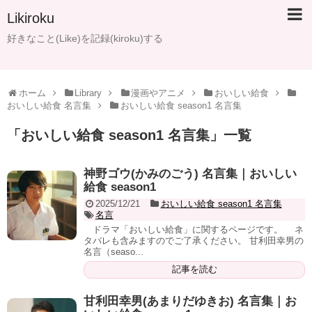
Likiroku
好きなこと(Like)を記録(kiroku)する
ホーム
Library
漫画やアニメ
おいしい給食
おいしい給食 名言集
おいしい給食 season1 名言集
「
おいしい給食 season1 名言集
」
一覧
神野ゴウ(かみのごう) 名言集｜おいしい
給食 season1
2025/12/21
おいしい給食 season1 名言集
名言
ドラマ「おいしい給食」に関するページです。 ネ
タバレも含みますのでご了承ください。 甘利田幸男の
名言（seaso...
記事を読む
甘利田幸男(あまりだゆきお) 名言集｜お