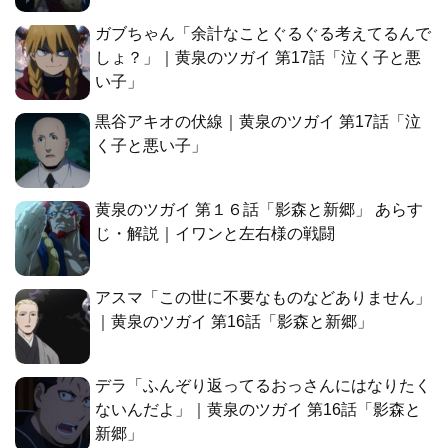
ガブちゃん「余計なことぐるぐる考えてるんで
しょ？」｜黄泉のツガイ 第17話「泣く子と悪
い子」
黒谷アキオの伏線｜黄泉のツガイ 第17話「泣
く子と悪い子」
黄泉のツガイ 第１６話「影森と新郷」 あらす
じ・解説｜イワンと左右様の戦闘
アスマ「この世に不要なものなどありません」
｜黄泉のツガイ 第16話「影森と新郷」
デラ「ふんぞり返ってるおっさんにはなりたく
ないんだよ」｜黄泉のツガイ 第16話「影森と
新郷」