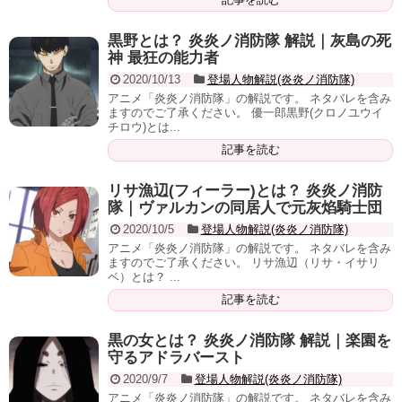
黒野とは？ 炎炎ノ消防隊 解説｜灰島の死
神 最狂の能力者
2020/10/13
登場人物解説(炎炎ノ消防隊)
アニメ「炎炎ノ消防隊」の解説です。 ネタバレを含み
ますのでご了承ください。 優一郎黒野(クロノユウイ
チロウ)とは...
記事を読む
リサ漁辺(フィーラー)とは？ 炎炎ノ消防
隊｜ヴァルカンの同居人で元灰焰騎士団
2020/10/5
登場人物解説(炎炎ノ消防隊)
アニメ「炎炎ノ消防隊」の解説です。 ネタバレを含み
ますのでご了承ください。 リサ漁辺（リサ・イサリ
ベ）とは？ ...
記事を読む
黒の女とは？ 炎炎ノ消防隊 解説｜楽園を
守るアドラバースト
2020/9/7
登場人物解説(炎炎ノ消防隊)
アニメ「炎炎ノ消防隊」の解説です。 ネタバレを含み