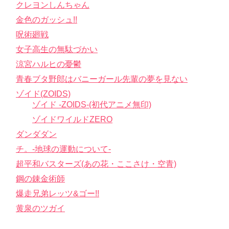
クレヨンしんちゃん
金色のガッシュ!!
呪術廻戦
女子高生の無駄づかい
涼宮ハルヒの憂鬱
青春ブタ野郎はバニーガール先輩の夢を見ない
ゾイド(ZOIDS)
ゾイド -ZOIDS-(初代アニメ無印)
ゾイドワイルドZERO
ダンダダン
チ。-地球の運動について-
超平和バスターズ(あの花・ここさけ・空青)
鋼の錬金術師
爆走兄弟レッツ&ゴー!!
黄泉のツガイ