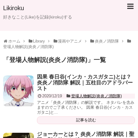
Likiroku
好きなこと(Like)を記録(kiroku)する
ホーム
Library
漫画やアニメ
炎炎ノ消防隊
登場人物解説(炎炎ノ消防隊)
「
登場人物解説(炎炎ノ消防隊)
」
一覧
因果 春日谷(インカ・カスガタニ)とは？
炎炎ノ消防隊 解説｜五柱目のアドラバー
スト
2020/12/19
登場人物解説(炎炎ノ消防隊)
アニメ「炎炎ノ消防隊」の解説です。 ネタバレを含み
ますのでご了承ください。 因果 春日谷(インカ・カス
ガタニ)と...
記事を読む
ジョーカーとは？ 炎炎ノ消防隊 解説｜聖