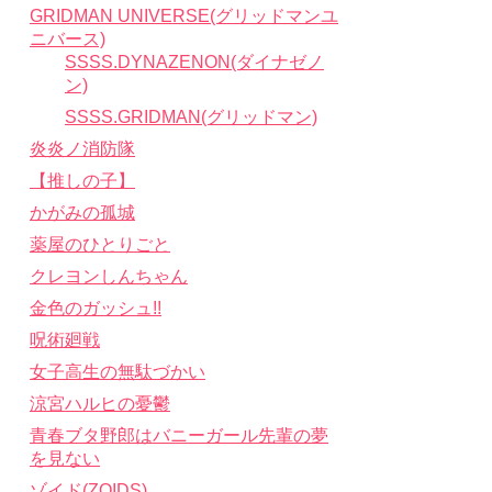
GRIDMAN UNIVERSE(グリッドマンユ
ニバース)
SSSS.DYNAZENON(ダイナゼノ
ン)
SSSS.GRIDMAN(グリッドマン)
炎炎ノ消防隊
【推しの子】
かがみの孤城
薬屋のひとりごと
クレヨンしんちゃん
金色のガッシュ!!
呪術廻戦
女子高生の無駄づかい
涼宮ハルヒの憂鬱
青春ブタ野郎はバニーガール先輩の夢
を見ない
ゾイド(ZOIDS)