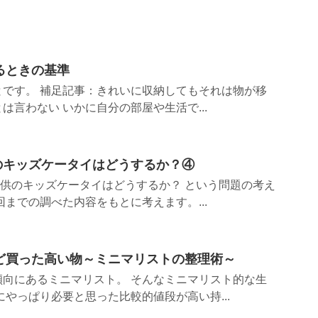
るときの基準
とです。 補足記事：きれいに収納してもそれは物が移
は言わない いかに自分の部屋や生活で...
のキッズケータイはどうするか？④
子供のキッズケータイはどうするか？ という問題の考え
回までの調べた内容をもとに考えます。...
ど買った高い物～ミニマリストの整理術～
傾向にあるミニマリスト。 そんなミニマリスト的な生
にやっぱり必要と思った比較的値段が高い持...