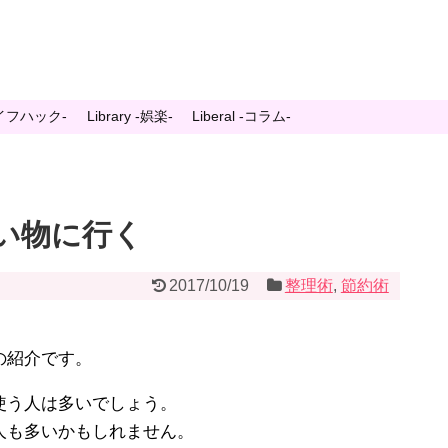
-ライフハック-
Library -娯楽-
Liberal -コラム-
い物に行く
2017/10/19
整理術
,
節約術
の紹介です。
使う人は多いでしょう。
人も多いかもしれません。