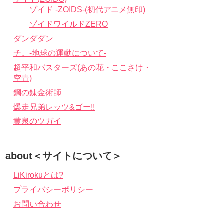
ゾイド -ZOIDS-(初代アニメ無印)
ゾイドワイルドZERO
ダンダダン
チ。-地球の運動について-
超平和バスターズ(あの花・ここさけ・
空青)
鋼の錬金術師
爆走兄弟レッツ&ゴー!!
黄泉のツガイ
about＜サイトについて＞
LiKirokuとは?
プライバシーポリシー
お問い合わせ