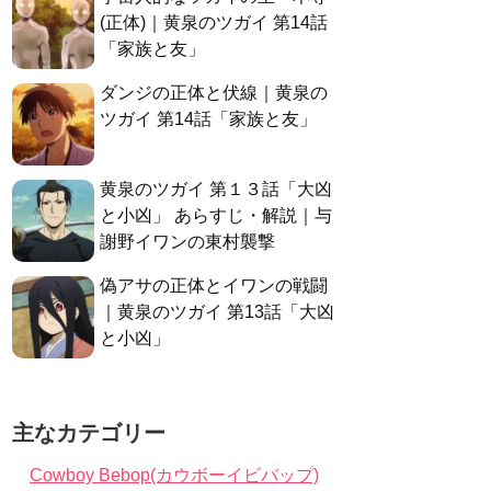
(正体)｜黄泉のツガイ 第14話
「家族と友」
ダンジの正体と伏線｜黄泉の
ツガイ 第14話「家族と友」
黄泉のツガイ 第１３話「大凶
と小凶」 あらすじ・解説｜与
謝野イワンの東村襲撃
偽アサの正体とイワンの戦闘
｜黄泉のツガイ 第13話「大凶
と小凶」
主なカテゴリー
Cowboy Bebop(カウボーイビバップ)