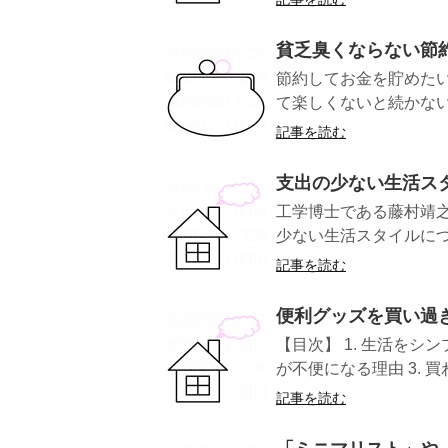
貧乏臭くならない節
節約してお金を貯めた
て楽しくないと続かない
記事を読む
支出の少ない生活ス
工学博士である藤村靖
少ない生活スタイルについ
記事を読む
便利グッズを買い過
【目次】 1. 生活をシ
が不便になる理由 3. 買
記事を読む