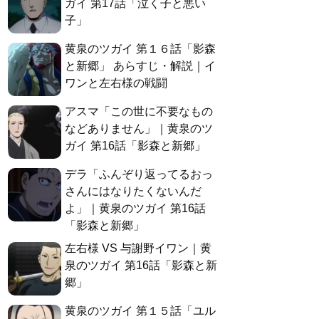
ガイ 第17話「泣く子と悪い
子」
黄泉のツガイ 第１６話「影森
と新郷」 あらすじ・解説｜イ
ワンと左右様の戦闘
アスマ「この世に不要なもの
などありません」｜黄泉のツ
ガイ 第16話「影森と新郷」
デラ「ふんぞり返ってるおっ
さんにはなりたくないんだ
よ」｜黄泉のツガイ 第16話
「影森と新郷」
左右様 VS 与謝野イワン｜黄
泉のツガイ 第16話「影森と新
郷」
黄泉のツガイ 第１５話「ユル