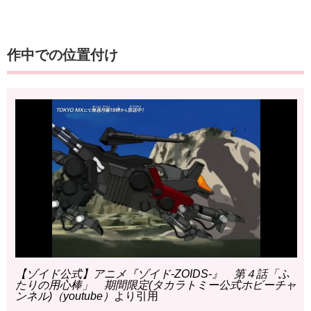
作中での位置付け
【ゾイド公式】アニメ『ゾイド-ZOIDS-』 第４話「ふ
たりの用心棒」 期間限定(タカラトミー公式ホビーチャ
ンネル)（youtube）
より引用