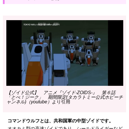
【ゾイド公式】 アニメ『ゾイド-ZOIDS-』 第６話
「とべ！ジーク」 期間限定(タカラトミー公式ホビーチ
ャンネル)（youtube）
より引用
コマンドウルフとは、共和国軍の中型ゾイドです。
オオカミ型の高速ゾイドであり、シールドライガーなど