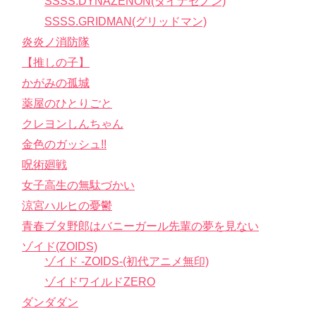
SSSS.DYNAZENON(ダイナゼノン)
SSSS.GRIDMAN(グリッドマン)
炎炎ノ消防隊
【推しの子】
かがみの孤城
薬屋のひとりごと
クレヨンしんちゃん
金色のガッシュ!!
呪術廻戦
女子高生の無駄づかい
涼宮ハルヒの憂鬱
青春ブタ野郎はバニーガール先輩の夢を見ない
ゾイド(ZOIDS)
ゾイド -ZOIDS-(初代アニメ無印)
ゾイドワイルドZERO
ダンダダン