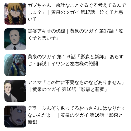
ガブちゃん「余計なことぐるぐる考えてるんで
しょ？」｜黄泉のツガイ 第17話「泣く子と悪
い子」
黒谷アキオの伏線｜黄泉のツガイ 第17話「泣
く子と悪い子」
黄泉のツガイ 第１６話「影森と新郷」 あらす
じ・解説｜イワンと左右様の戦闘
アスマ「この世に不要なものなどありません」
｜黄泉のツガイ 第16話「影森と新郷」
デラ「ふんぞり返ってるおっさんにはなりたく
ないんだよ」｜黄泉のツガイ 第16話「影森と
新郷」