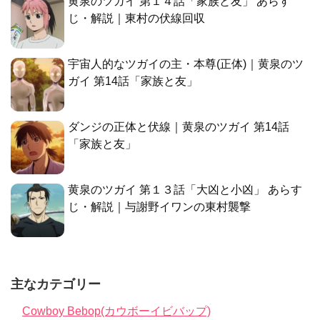
黄泉のツガイ 第１４話「家族と友」 あらす
じ・解説｜東村の伏線回収
宇宙人的なツガイの主・本尊(正体)｜黄泉のツ
ガイ 第14話「家族と友」
ダンジの正体と伏線｜黄泉のツガイ 第14話
「家族と友」
黄泉のツガイ 第１３話「大凶と小凶」 あらす
じ・解説｜与謝野イワンの東村襲撃
主なカテゴリー
Cowboy Bebop(カウボーイビバップ)