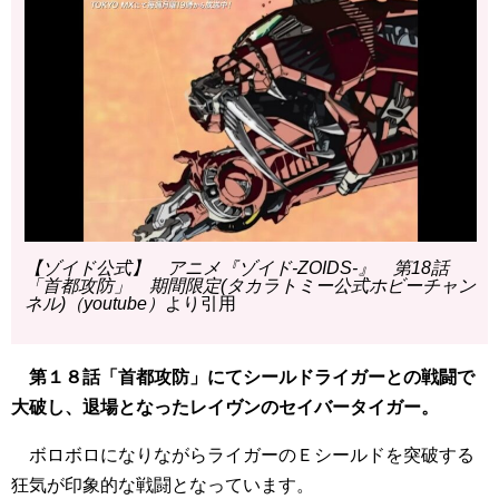
【ゾイド公式】 アニメ『ゾイド-ZOIDS-』 第18話
「首都攻防」 期間限定(タカラトミー公式ホビーチャン
ネル)（youtube）
より引用
第１８話「首都攻防」にてシールドライガーとの戦闘で
大破し、退場となったレイヴンのセイバータイガー。
ボロボロになりながらライガーのＥシールドを突破する
狂気が印象的な戦闘となっています。