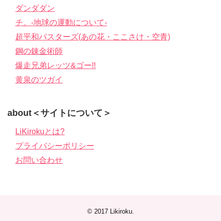
ダンダダン
チ。-地球の運動について-
超平和バスターズ(あの花・ここさけ・空青)
鋼の錬金術師
爆走兄弟レッツ&ゴー!!
黄泉のツガイ
about＜サイトについて＞
LiKirokuとは?
プライバシーポリシー
お問い合わせ
© 2017
Likiroku
.