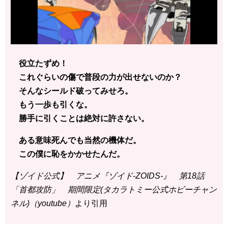
役立たずめ！
これぐらいの傷で普段の力が出せないのか？
そんなシールド破ってみせろ。
もう一歩も引くな。
勝手に引くことは絶対に許さない。
ある意味死んでも当然の機体だ。
この僕に恥をかかせたんだ。
【ゾイド公式】 アニメ『ゾイド-ZOIDS-』 第18話
「首都攻防」 期間限定(タカラトミー公式ホビーチャン
ネル)（youtube）
より引用