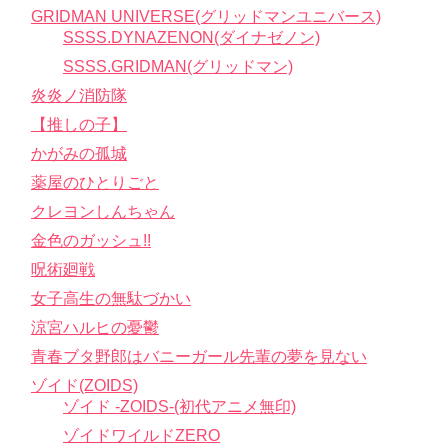
GRIDMAN UNIVERSE(グリッドマンユニバース)
SSSS.DYNAZENON(ダイナゼノン)
SSSS.GRIDMAN(グリッドマン)
炎炎ノ消防隊
【推しの子】
かがみの孤城
薬屋のひとりごと
クレヨンしんちゃん
金色のガッシュ!!
呪術廻戦
女子高生の無駄づかい
涼宮ハルヒの憂鬱
青春ブタ野郎はバニーガール先輩の夢を見ない
ゾイド(ZOIDS)
ゾイド -ZOIDS-(初代アニメ無印)
ゾイドワイルドZERO