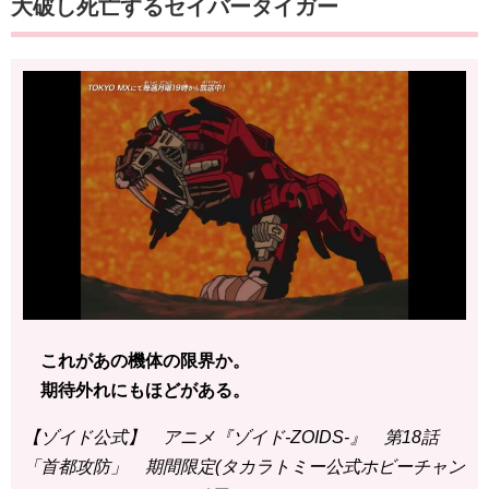
大破し死亡するセイバータイガー
これがあの機体の限界か。
期待外れにもほどがある。
【ゾイド公式】 アニメ『ゾイド-ZOIDS-』 第18話
「首都攻防」 期間限定(タカラトミー公式ホビーチャン