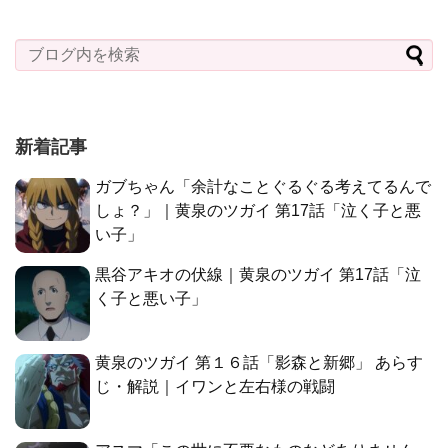
新着記事
ガブちゃん「余計なことぐるぐる考えてるんで
しょ？」｜黄泉のツガイ 第17話「泣く子と悪
い子」
黒谷アキオの伏線｜黄泉のツガイ 第17話「泣
く子と悪い子」
黄泉のツガイ 第１６話「影森と新郷」 あらす
じ・解説｜イワンと左右様の戦闘