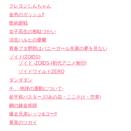
クレヨンしんちゃん
金色のガッシュ!!
呪術廻戦
女子高生の無駄づかい
涼宮ハルヒの憂鬱
青春ブタ野郎はバニーガール先輩の夢を見ない
ゾイド(ZOIDS)
ゾイド -ZOIDS-(初代アニメ無印)
ゾイドワイルドZERO
ダンダダン
チ。-地球の運動について-
超平和バスターズ(あの花・ここさけ・空青)
鋼の錬金術師
爆走兄弟レッツ&ゴー!!
黄泉のツガイ