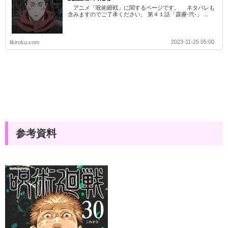
アニメ「呪術廻戦」に関するページです。 ネタバレも
含みますのでご了承ください。 第４１話「霹靂-弐-」 ...
2023-11-25 05:00
likiroku.com
参考資料