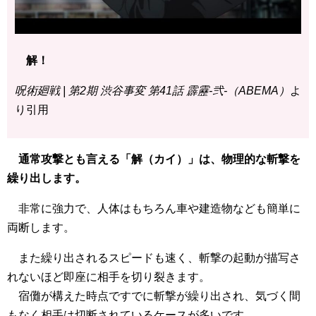
解！
呪術廻戦 | 第2期 渋谷事変 第41話 霹靂-弐-（ABEMA）
よ
り引用
通常攻撃とも言える「解（カイ）」は、物理的な斬撃を
繰り出します。
非常に強力で、人体はもちろん車や建造物なども簡単に
両断します。
また繰り出されるスピードも速く、斬撃の起動が描写さ
れないほど即座に相手を切り裂きます。
宿儺が構えた時点ですでに斬撃が繰り出され、気づく間
もなく相手は切断されているケースが多いです。