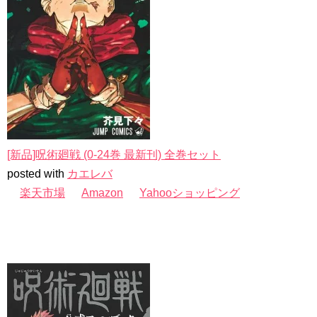
[新品]呪術廻戦 (0-24巻 最新刊) 全巻セット
posted with
カエレバ
楽天市場
Amazon
Yahooショッピング