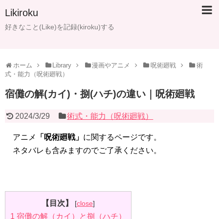
Likiroku
好きなこと(Like)を記録(kiroku)する
ホーム
Library
漫画やアニメ
呪術廻戦
術
式・能力（呪術廻戦）
宿儺の解(カイ)・捌(ハチ)の違い｜呪術廻戦
2024/3/29
術式・能力（呪術廻戦）
アニメ
「呪術廻戦」
に関するページです。
ネタバレも含みますのでご了承ください。
【目次】
[
close
]
1
宿儺の解（カイ）と捌（ハチ）