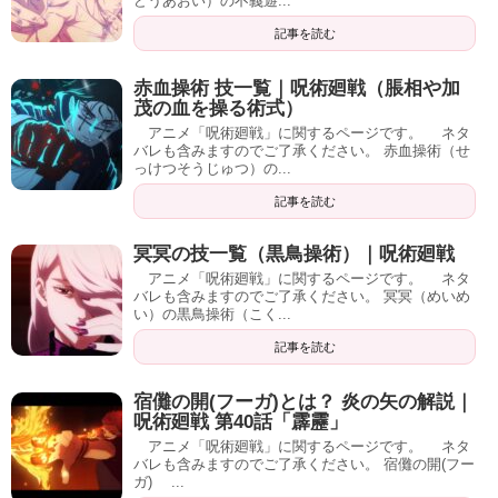
どうあおい）の不義遊...
記事を読む
赤血操術 技一覧｜呪術廻戦（脹相や加
茂の血を操る術式）
アニメ「呪術廻戦」に関するページです。 ネタ
バレも含みますのでご了承ください。 赤血操術（せ
っけつそうじゅつ）の...
記事を読む
冥冥の技一覧（黒鳥操術）｜呪術廻戦
アニメ「呪術廻戦」に関するページです。 ネタ
バレも含みますのでご了承ください。 冥冥（めいめ
い）の黒鳥操術（こく...
記事を読む
宿儺の開(フーガ)とは？ 炎の矢の解説｜
呪術廻戦 第40話「霹靂」
アニメ「呪術廻戦」に関するページです。 ネタ
バレも含みますのでご了承ください。 宿儺の開(フー
ガ) ...