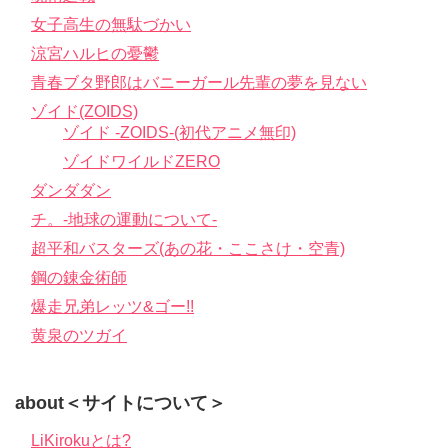
女子高生の無駄づかい
涼宮ハルヒの憂鬱
青春ブタ野郎はバニーガール先輩の夢を見ない
ゾイド(ZOIDS)
ゾイド -ZOIDS-(初代アニメ無印)
ゾイドワイルドZERO
ダンダダン
チ。-地球の運動について-
超平和バスターズ(あの花・ここさけ・空青)
鋼の錬金術師
爆走兄弟レッツ&ゴー!!
黄泉のツガイ
about＜サイトについて＞
LiKirokuとは?