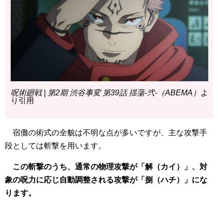
呪術廻戦 | 第2期 渋谷事変 第39話 揺蕩-弐-（ABEMA）
よ
り引用
宿儺の術式の全貌は不明な点が多いですが、主な攻撃手
段としては斬撃を用います。
この斬撃のうち、通常の物理攻撃が「解（カイ）」、対
象の呪力に応じ自動調整される攻撃が「捌（ハチ）」にな
ります。