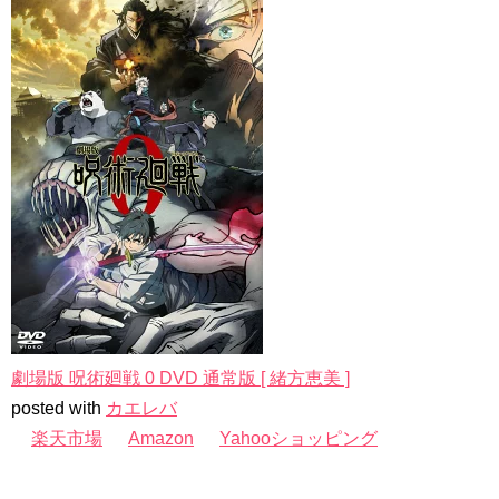
劇場版 呪術廻戦 0 DVD 通常版 [ 緒方恵美 ]
posted with
カエレバ
楽天市場
Amazon
Yahooショッピング