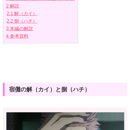
2
解説
2.1
解（カイ）
2.2
捌（ハチ）
3
本編の解説
4
参考資料
宿儺の解（カイ）と捌（ハチ）