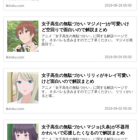
2019-08-18 05:00
likiroku.com
女子高生の無駄づかい マジメ(一)が可愛いけ
ど空回りで面白いので解説まとめ
アニメ「女子高生の無駄づかい」に関する解説ページで
す。 ネタバレも含みますのでご了承ください。 マジメが真
面目で...
2019-09-04 05:00
likiroku.com
女子高生の無駄づかい リリィがキレイ可愛い
けど面白いので解説まとめ
アニメ「女子高生の無駄づかい」に関する解説ページで
す。 ネタバレも含みますのでご了承ください。 リリィがい
ると場...
2019-09-02 05:00
likiroku.com
女子高生の無駄づかい マジョ(久条)が不器用
かわいいで応援したくなるので解説まとめ
アニメ「女子高生の無駄づかい」に関する解説ページで