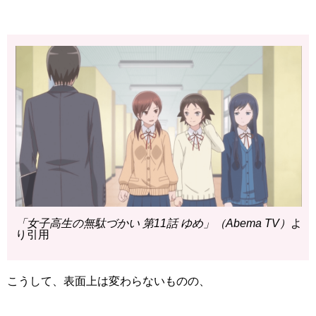
「女子高生の無駄づかい 第11話 ゆめ」（Abema TV）
よ
り引用
こうして、表面上は変わらないものの、