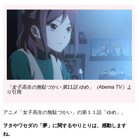
「女子高生の無駄づかい 第11話 ゆめ」（Abema TV）
よ
り引用
アニメ「女子高生の無駄づかい」の第１１話「ゆめ」。
ヲタやワセダの「夢」に関するやりとりは、感動します
ね。