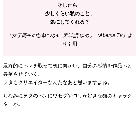
そしたら、
少しくらい私のこと、
気にしてくれる？
「女子高生の無駄づかい 第11話 ゆめ」（Abema TV）
よ
り引用
最終的にペンを取って机に向かい、自分の感情を作品へと
昇華させていく。
ヲタもクリエイターなんだなあと思いますよね。
ちなみにヲタのペンにワセダやロリが好きな猫のキャラク
ターが。