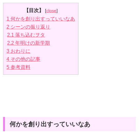
【目次】
[
close
]
1
何かを創り出すっていいなあ
2
シーンの振り返り
2.1
落ち込むヲタ
2.2
年明けの新学期
3
おわりに
4
その他の記事
5
参考資料
何かを創り出すっていいなあ