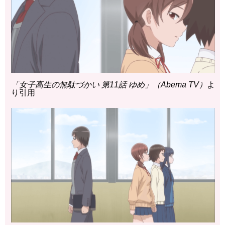
「女子高生の無駄づかい 第11話 ゆめ」（Abema TV）
よ
り引用