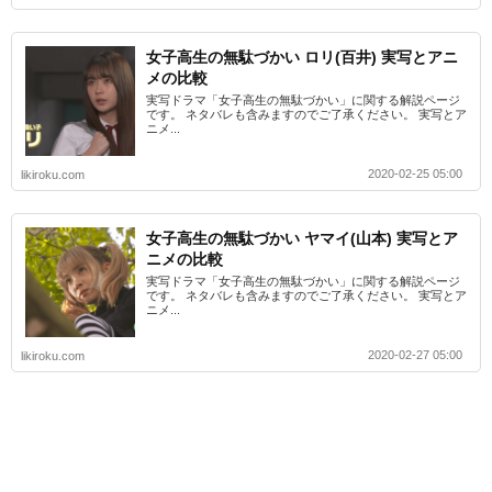
女子高生の無駄づかい ロリ(百井) 実写とアニ
メの比較
実写ドラマ「女子高生の無駄づかい」に関する解説ページ
です。 ネタバレも含みますのでご了承ください。 実写とア
ニメ...
2020-02-25 05:00
likiroku.com
女子高生の無駄づかい ヤマイ(山本) 実写とア
ニメの比較
実写ドラマ「女子高生の無駄づかい」に関する解説ページ
です。 ネタバレも含みますのでご了承ください。 実写とア
ニメ...
2020-02-27 05:00
likiroku.com