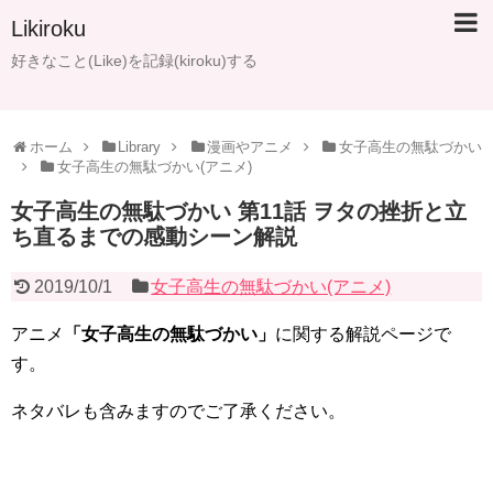
Likiroku
好きなこと(Like)を記録(kiroku)する
ホーム
Library
漫画やアニメ
女子高生の無駄づかい
女子高生の無駄づかい(アニメ)
女子高生の無駄づかい 第11話 ヲタの挫折と立
ち直るまでの感動シーン解説
2019/10/1
女子高生の無駄づかい(アニメ)
アニメ
「女子高生の無駄づかい」
に関する解説ページで
す。
ネタバレも含みますのでご了承ください。