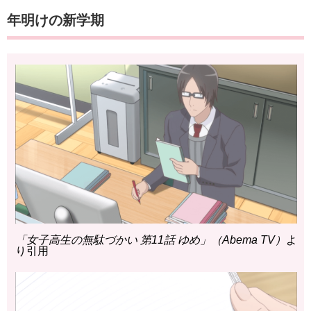
年明けの新学期
「女子高生の無駄づかい 第11話 ゆめ」（Abema TV）
よ
り引用