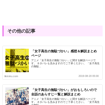
その他の記事
「女子高生の無駄づかい」感想＆解説まとめ
ページ
アニメ「女子高生の無駄づかい」に関する解説ページで
す。 ネタバレも含みますのでご了承ください。 「女子高生
の無駄...
2019-08-20 05:00
likiroku.com
「女子高生の無駄づかい」がおもしろいので
全話のあらすじ一覧と解説まとめ
アニメ「女子高生の無駄づかい」に関する解説ページで
す。 ネタバレも含みますのでご了承ください。 「女子高生
の無駄...