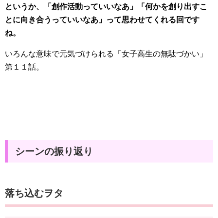
というか、「創作活動っていいなあ」「何かを創り出すこ
とに向き合うっていいなあ」って思わせてくれる回です
ね。
いろんな意味で元気づけられる「女子高生の無駄づかい」
第１１話。
シーンの振り返り
落ち込むヲタ