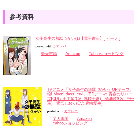
参考資料
女子高生の無駄づかい(1)【電子書籍】[ ビーノ ]
posted with
カエレバ
楽天市場
Amazon
Yahooショッピング
TVアニメ「女子高生の無駄づかい」OPテーマ:
輪! Moon! dass! cry!」/EDテーマ: 青春のリバー
ブ[CD] / 田中望(CV: 赤崎千夏)、菊池茜(CV: 戸松
遥)、鷺宮しおり(CV: 豊崎愛生)
posted with
カエレバ
楽天市場
Amazon
Yahooショッピング