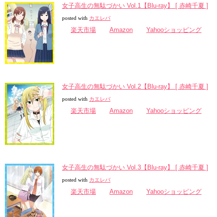
女子高生の無駄づかい Vol.1【Blu-ray】 [ 赤崎千夏 ]
posted with
カエレバ
楽天市場
Amazon
Yahooショッピング
女子高生の無駄づかい Vol.2【Blu-ray】 [ 赤崎千夏 ]
posted with
カエレバ
楽天市場
Amazon
Yahooショッピング
女子高生の無駄づかい Vol.3【Blu-ray】 [ 赤崎千夏 ]
posted with
カエレバ
楽天市場
Amazon
Yahooショッピング