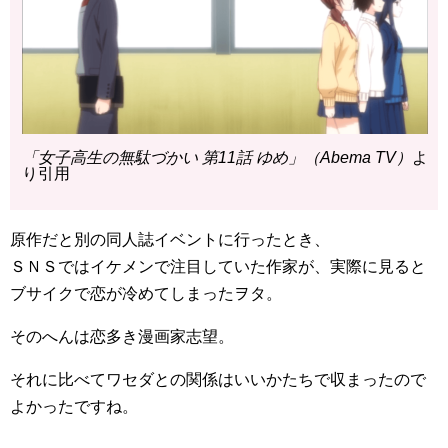
「女子高生の無駄づかい 第11話 ゆめ」（Abema TV）
よ
り引用
原作だと別の同人誌イベントに行ったとき、
ＳＮＳではイケメンで注目していた作家が、実際に見ると
ブサイクで恋が冷めてしまったヲタ。
そのへんは恋多き漫画家志望。
それに比べてワセダとの関係はいいかたちで収まったので
よかったですね。