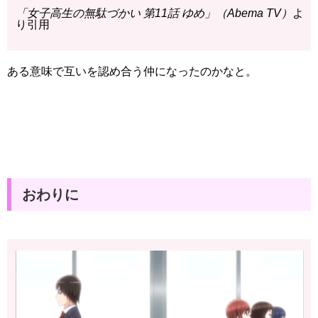
「女子高生の無駄づかい 第11話 ゆめ」（Abema TV）
よ
り引用
ある意味で互いを認め合う仲になったのかなと。
おわりに