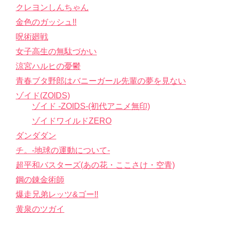
クレヨンしんちゃん
金色のガッシュ!!
呪術廻戦
女子高生の無駄づかい
涼宮ハルヒの憂鬱
青春ブタ野郎はバニーガール先輩の夢を見ない
ゾイド(ZOIDS)
ゾイド -ZOIDS-(初代アニメ無印)
ゾイドワイルドZERO
ダンダダン
チ。-地球の運動について-
超平和バスターズ(あの花・ここさけ・空青)
鋼の錬金術師
爆走兄弟レッツ&ゴー!!
黄泉のツガイ