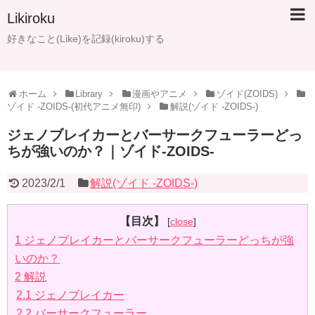
Likiroku
好きなこと(Like)を記録(kiroku)する
ホーム
Library
漫画やアニメ
ゾイド(ZOIDS)
ゾイド -ZOIDS-(初代アニメ無印)
解説(ゾイド -ZOIDS-)
ジェノブレイカーとバーサークフューラーどっ
ちが強いのか？｜ゾイド-ZOIDS-
2023/2/1
解説(ゾイド -ZOIDS-)
【目次】
[
close
]
1
ジェノブレイカーとバーサークフューラーどっちが強
いのか？
2
解説
2.1
ジェノブレイカー
2.2
バーサークフューラー