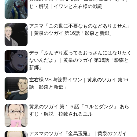
じ・解説｜イワンと左右様の戦闘
アスマ「この世に不要なものなどありません」
｜黄泉のツガイ 第16話「影森と新郷」
デラ「ふんぞり返ってるおっさんにはなりたく
ないんだよ」｜黄泉のツガイ 第16話「影森と
新郷」
左右様 VS 与謝野イワン｜黄泉のツガイ 第16
話「影森と新郷」
黄泉のツガイ 第１５話「ユルとダンジ」 あら
すじ・解説｜拉致されるユル
アスマのツガイ「金烏玉兎」｜黄泉のツガイ