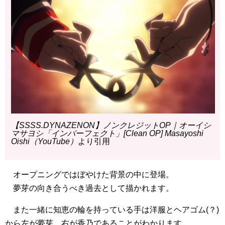
【SSSS.DYNAZENON】ノンクレジットOP｜オーイシ
マサヨシ「インパーフェクト」[Clean OP] Masayoshi
Oishi（YouTube）
より引用
オープニングではぼやけた背景の中に登場。
夢芽の向き合うべき過去として描かれます。
また一緒に知恵の輪を持っている手は洋服とヘアゴム(？)
から左が夢芽、右が香乃であることがわかります。