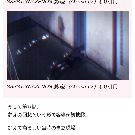
SSSS.DYNAZENON 第5話（Abema TV）
より引用
SSSS.DYNAZENON 第5話（Abema TV）
より引用
そして第５話。
夢芽の回想という形で容姿が初披露。
加えて痛ましい当時の事故現場。