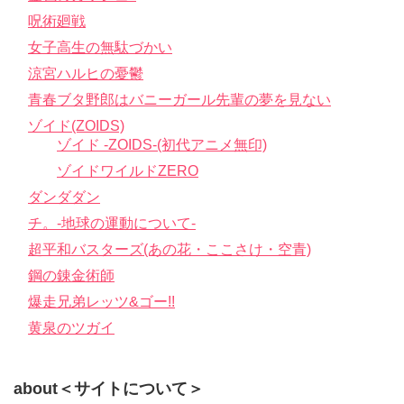
呪術廻戦
女子高生の無駄づかい
涼宮ハルヒの憂鬱
青春ブタ野郎はバニーガール先輩の夢を見ない
ゾイド(ZOIDS)
ゾイド -ZOIDS-(初代アニメ無印)
ゾイドワイルドZERO
ダンダダン
チ。-地球の運動について-
超平和バスターズ(あの花・ここさけ・空青)
鋼の錬金術師
爆走兄弟レッツ&ゴー!!
黄泉のツガイ
about＜サイトについて＞