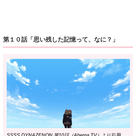
第１０話「思い残した記憶って、なに？」
SSSS.DYNAZENON 第10話（Abema TV）
より引用