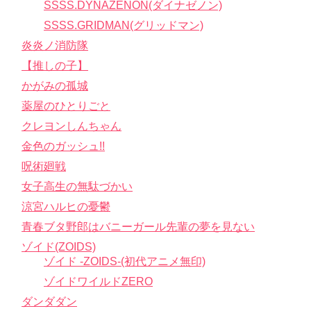
SSSS.DYNAZENON(ダイナゼノン)
SSSS.GRIDMAN(グリッドマン)
炎炎ノ消防隊
【推しの子】
かがみの孤城
薬屋のひとりごと
クレヨンしんちゃん
金色のガッシュ!!
呪術廻戦
女子高生の無駄づかい
涼宮ハルヒの憂鬱
青春ブタ野郎はバニーガール先輩の夢を見ない
ゾイド(ZOIDS)
ゾイド -ZOIDS-(初代アニメ無印)
ゾイドワイルドZERO
ダンダダン