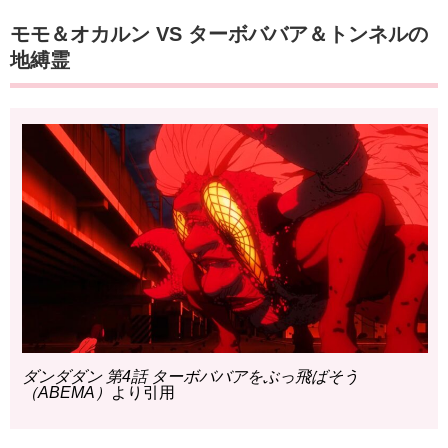
モモ＆オカルン VS ターボババア＆トンネルの
地縛霊
ダンダダン 第4話 ターボババアをぶっ飛ばそう
（ABEMA）
より引用