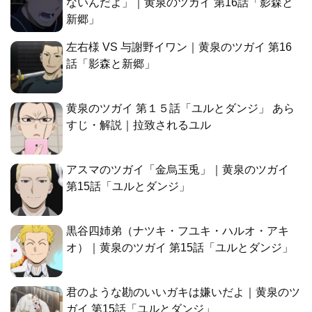
ないんだよ」｜黄泉のツガイ 第16話「影森と
新郷」
左右様 VS 与謝野イワン｜黄泉のツガイ 第16
話「影森と新郷」
黄泉のツガイ 第１５話「ユルとダンジ」 あら
すじ・解説｜拉致されるユル
アスマのツガイ「金烏玉兎」｜黄泉のツガイ
第15話「ユルとダンジ」
黒谷四姉弟（ナツキ・フユキ・ハルオ・アキ
オ）｜黄泉のツガイ 第15話「ユルとダンジ」
君のような勘のいいガキは嫌いだよ｜黄泉のツ
ガイ 第15話「ユルとダンジ」