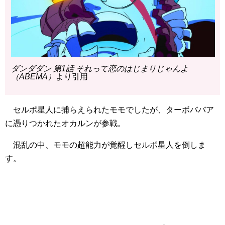
ダンダダン 第1話 それって恋のはじまりじゃんよ
（ABEMA）
より引用
セルポ星人に捕らえられたモモでしたが、ターボババア
に憑りつかれたオカルンが参戦。
混乱の中、モモの超能力が覚醒しセルポ星人を倒しま
す。