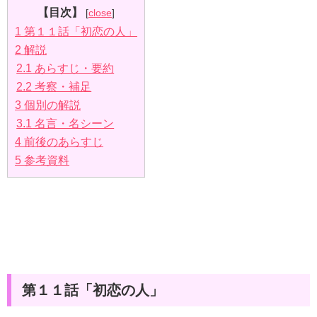
【目次】
[
close
]
1
第１１話「初恋の人」
2
解説
2.1
あらすじ・要約
2.2
考察・補足
3
個別の解説
3.1
名言・名シーン
4
前後のあらすじ
5
参考資料
第１１話「初恋の人」