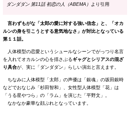
ダンダダン 第11話 初恋の人（ABEMA）
より引用
言わずもがな「太郎の愛に対する強い信念」と、「オカ
ルンの身を引こうとする意気地なさ」が対比となっている
第１１話。
人体模型の恋愛というシュールなシーンでがっつり名言
を入れてオカルンの心を揺さぶる
ギャグとシリアスの混ざ
り具合
が、実に「ダンダダン」らしい演出と言えます。
ちなみに人体模型「太郎」の声優は「銀魂」の坂田銀時
などでおなじみ「杉田智和」、女性型人体模型「花」は
「うる星やつら」の「ラム」を演じた「平野文」。
なかなか豪華な顔ぶれとなっています。