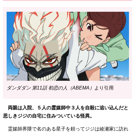
ダンダダン 第11話 初恋の人（ABEMA）
より引用
両親は入院、５人の霊媒師中３人を自殺に追い込んだと
思しきジジの自宅に住みついている怪異。
霊媒師界隈で名のある星子を頼ってジジは綾瀬家に訪れ