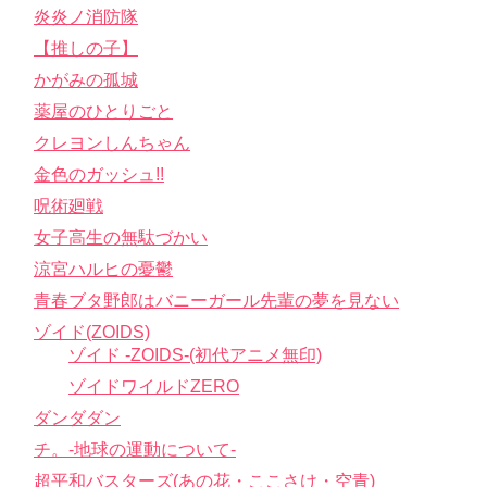
炎炎ノ消防隊
【推しの子】
かがみの孤城
薬屋のひとりごと
クレヨンしんちゃん
金色のガッシュ!!
呪術廻戦
女子高生の無駄づかい
涼宮ハルヒの憂鬱
青春ブタ野郎はバニーガール先輩の夢を見ない
ゾイド(ZOIDS)
ゾイド -ZOIDS-(初代アニメ無印)
ゾイドワイルドZERO
ダンダダン
チ。-地球の運動について-
超平和バスターズ(あの花・ここさけ・空青)