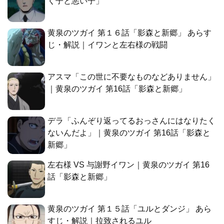
く子と悪い子」
黄泉のツガイ 第１６話「影森と新郷」 あらす
じ・解説｜イワンと左右様の戦闘
アスマ「この世に不要なものなどありません」
｜黄泉のツガイ 第16話「影森と新郷」
デラ「ふんぞり返ってるおっさんにはなりたく
ないんだよ」｜黄泉のツガイ 第16話「影森と
新郷」
左右様 VS 与謝野イワン｜黄泉のツガイ 第16
話「影森と新郷」
黄泉のツガイ 第１５話「ユルとダンジ」 あら
すじ・解説｜拉致されるユル