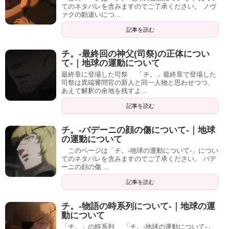
てのネタバレを含みますのでご了承ください。 ノヴ
ァクの勘違いにつ...
記事を読む
チ。-最終回の神父(司祭)の正体につい
て-｜地球の運動について
最終章に登場した司祭 「チ。」最終章で登場した
司祭は異端審問官の新人と同一人物と思わせつつ、
あえて解釈の余地を残すよ...
記事を読む
チ。-バデーニの顔の傷について-｜地球
の運動について
このページは「チ。-地球の運動について-」につい
てのネタバレを含みますのでご了承ください。 バデ
ーニの顔の傷 ...
記事を読む
チ。-物語の時系列について-｜地球の運
動について
「チ。」の時系列 「チ。-地球の運動について-」