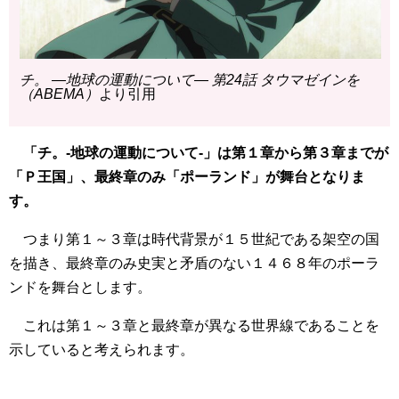
チ。 ―地球の運動について― 第24話 タウマゼインを
（ABEMA）
より引用
「チ。-地球の運動について-」は第１章から第３章までが
「Ｐ王国」、最終章のみ「ポーランド」が舞台となりま
す。
つまり第１～３章は時代背景が１５世紀である架空の国
を描き、最終章のみ史実と矛盾のない１４６８年のポーラ
ンドを舞台とします。
これは第１～３章と最終章が異なる世界線であることを
示していると考えられます。