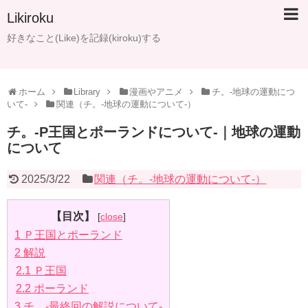
Likiroku
好きなこと(Like)を記録(kiroku)する
ホーム
Library
漫画やアニメ
チ。-地球の運動につ
いて-
関連（チ。-地球の運動について-）
チ。-P王国とポーランドについて-｜地球の運動
について
2025/3/22
関連（チ。-地球の運動について-）
【目次】
[
close
]
1
Ｐ王国とポーランド
2
解説
2.1
Ｐ王国
2.2
ポーランド
3
チ。-最終回の解説について-