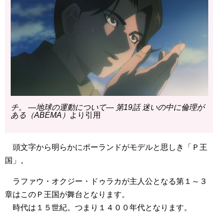
チ。 ―地球の運動について― 第19話 迷いの中に倫理が
ある（ABEMA）
より引用
頭文字から明らかにポーランドがモデルと思しき「Ｐ王
国」。
ラファウ・オクジー・ドゥラカが主人公となる第１～３
章はこのＰ王国が舞台となります。
時代は１５世紀。つまり１４００年代となります。