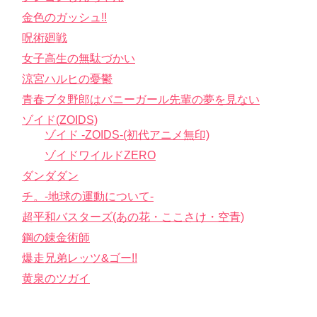
金色のガッシュ!!
呪術廻戦
女子高生の無駄づかい
涼宮ハルヒの憂鬱
青春ブタ野郎はバニーガール先輩の夢を見ない
ゾイド(ZOIDS)
ゾイド -ZOIDS-(初代アニメ無印)
ゾイドワイルドZERO
ダンダダン
チ。-地球の運動について-
超平和バスターズ(あの花・ここさけ・空青)
鋼の錬金術師
爆走兄弟レッツ&ゴー!!
黄泉のツガイ