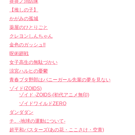
炎炎ノ消防隊
【推しの子】
かがみの孤城
薬屋のひとりごと
クレヨンしんちゃん
金色のガッシュ!!
呪術廻戦
女子高生の無駄づかい
涼宮ハルヒの憂鬱
青春ブタ野郎はバニーガール先輩の夢を見ない
ゾイド(ZOIDS)
ゾイド -ZOIDS-(初代アニメ無印)
ゾイドワイルドZERO
ダンダダン
チ。-地球の運動について-
超平和バスターズ(あの花・ここさけ・空青)