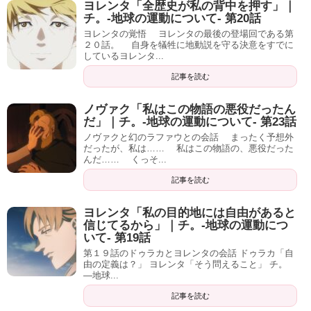
ヨレンタ「全歴史が私の背中を押す」｜
チ。-地球の運動について- 第20話
ヨレンタの覚悟 ヨレンタの最後の登場回である第
２０話。 自身を犠牲に地動説を守る決意をすでに
しているヨレンタ...
記事を読む
ノヴァク「私はこの物語の悪役だったん
だ」｜チ。-地球の運動について- 第23話
ノヴァクと幻のラファウとの会話 まったく予想外
だったが、私は…… 私はこの物語の、悪役だった
んだ…… くっそ...
記事を読む
ヨレンタ「私の目的地には自由があると
信じてるから」｜チ。-地球の運動につ
いて- 第19話
第１９話のドゥラカとヨレンタの会話 ドゥラカ「自
由の定義は？」 ヨレンタ「そう問えること」 チ。
―地球...
記事を読む