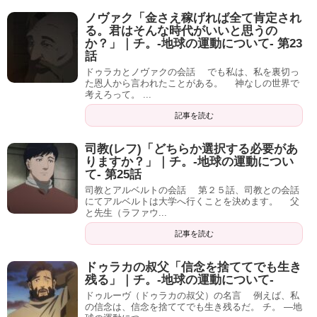
ノヴァク「金さえ稼げれば全て肯定され
る。君はそんな時代がいいと思うの
か？」｜チ。-地球の運動について- 第23
話
ドゥラカとノヴァクの会話 でも私は、私を裏切っ
た恩人から言われたことがある。 神なしの世界で
考えろって。 ...
記事を読む
司教(レフ)「どちらか選択する必要があ
りますか？」｜チ。-地球の運動につい
て- 第25話
司教とアルベルトの会話 第２５話、司教との会話
にてアルベルトは大学へ行くことを決めます。 父
と先生（ラファウ...
記事を読む
ドゥラカの叔父「信念を捨ててでも生き
残る」｜チ。-地球の運動について-
ドゥルーヴ（ドゥラカの叔父）の名言 例えば、私
の信念は、信念を捨ててでも生き残るだ。 チ。 ―地