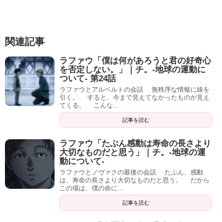
関連記事
ラファウ「僕は何があろうと君の好奇心
を否定しない。」｜チ。-地球の運動に
ついて- 第24話
ラファウとアルベルトの会話 無秩序な情報に線を
引く。 すると、今まで見えてなかったものが見え
てくる。 こんな...
記事を読む
ラファウ「たぶん感動は寿命の長さより
大切なものだと思う」｜チ。-地球の運
動について-
ラファウとノヴァクの最後の会話 たぶん、感動
は、寿命の長さより大切なものだと思う。 だから
この場は、僕の命に...
記事を読む