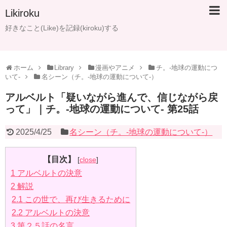
Likiroku
好きなこと(Like)を記録(kiroku)する
ホーム
Library
漫画やアニメ
チ。-地球の運動につ
いて-
名シーン（チ。-地球の運動について-）
アルベルト「疑いながら進んで、信じながら戻
って」｜チ。-地球の運動について- 第25話
2025/4/25
名シーン（チ。-地球の運動について-）
【目次】
[
close
]
1
アルベルトの決意
2
解説
2.1
この世で、再び生きるために
2.2
アルベルトの決意
3
第２５話の名言