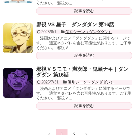
ください。 邪視の...
記事を読む
邪視 VS 星子｜ダンダダン 第16話
2025/8/1
個別シーン（ダンダダン）
漫画およびアニメ「ダンダダン」に関するページで
す。 適宜ネタバレを含む可能性があります。ご了承
ください。 邪視Ｖ...
記事を読む
邪視ＶＳモモ・満次郎・鬼頭ナキ｜ダン
ダダン 第16話
2025/7/31
個別シーン（ダンダダン）
漫画およびアニメ「ダンダダン」に関するページで
す。 適宜ネタバレを含む可能性があります。ご了承
ください。 邪視Ｖ...
記事を読む
1
2