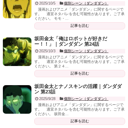
2025/10/5
個別シーン（ダンダダン）
漫画およびアニメ「ダンダダン」に関するページで
す。 適宜ネタバレを含む可能性があります。ご了承
ください。 モモ・...
記事を読む
坂田金太「俺はロボットが好きだ
ー！！」｜ダンダダン 第24話
2025/10/3
個別シーン（ダンダダン）
漫画およびアニメ「ダンダダン」に関するページで
す。 適宜ネタバレを含む可能性があります。ご了承
ください。 第２４...
記事を読む
坂田金太とナノスキンの活躍｜ダンダダ
ン 第23話
2025/9/28
個別シーン（ダンダダン）
漫画およびアニメ「ダンダダン」に関するページで
す。 適宜ネタバレを含む可能性があります。ご了承
ください。 坂田金...
記事を読む