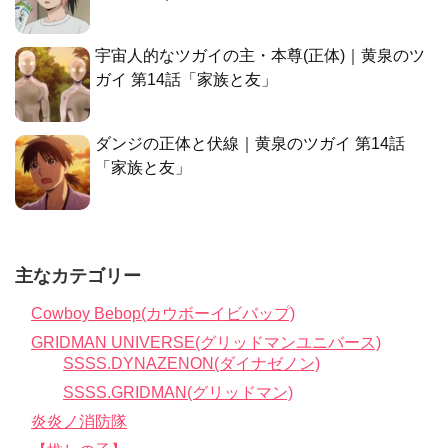
宇宙人的なツガイの主・本尊(正体)｜黄泉のツ
ガイ 第14話「家族と友」
ダンジの正体と伏線｜黄泉のツガイ 第14話
「家族と友」
主なカテゴリー
Cowboy Bebop(カウボーイビバップ)
GRIDMAN UNIVERSE(グリッドマンユニバース)
SSSS.DYNAZENON(ダイナゼノン)
SSSS.GRIDMAN(グリッドマン)
炎炎ノ消防隊