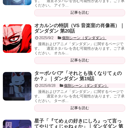
す。 適宜ネタバレを含む可能性があります。ご了承
ください。 アイラ...
記事を読む
オカルンの特訓（VS 音楽室の肖像画）｜
ダンダダン 第20話
2025/9/2
個別シーン（ダンダダン）
漫画およびアニメ「ダンダダン」に関するページで
す。 適宜ネタバレを含む可能性があります。ご了承
ください。 オカル...
記事を読む
ターボババア「それとも強くなりてぇの
か？」｜ダンダダン 第19話
2025/8/28
個別シーン（ダンダダン）
漫画およびアニメ「ダンダダン」に関するページで
す。 適宜ネタバレを含む可能性があります。ご了承
ください。 ターボ...
記事を読む
星子「『てめぇの好きにしろ』って言っ
てやりてぇじゃねぇか」｜ダンダダン 第