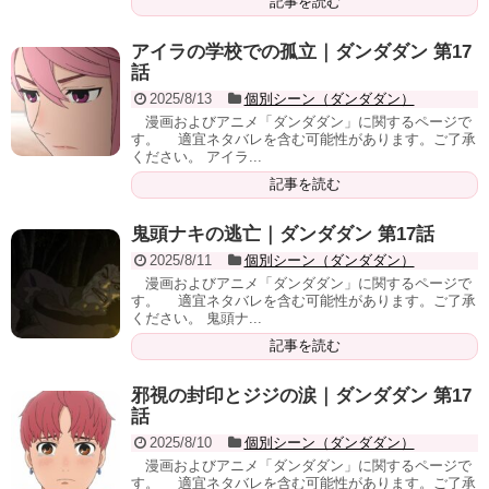
記事を読む
アイラの学校での孤立｜ダンダダン 第17
話
2025/8/13
個別シーン（ダンダダン）
漫画およびアニメ「ダンダダン」に関するページで
す。 適宜ネタバレを含む可能性があります。ご了承
ください。 アイラ...
記事を読む
鬼頭ナキの逃亡｜ダンダダン 第17話
2025/8/11
個別シーン（ダンダダン）
漫画およびアニメ「ダンダダン」に関するページで
す。 適宜ネタバレを含む可能性があります。ご了承
ください。 鬼頭ナ...
記事を読む
邪視の封印とジジの涙｜ダンダダン 第17
話
2025/8/10
個別シーン（ダンダダン）
漫画およびアニメ「ダンダダン」に関するページで
す。 適宜ネタバレを含む可能性があります。ご了承