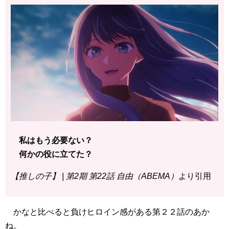
私はもう必要ない？
何かの役に立てた？
【推しの子】 | 第2期 第22話 自由（ABEMA）
より引用
かなと比べると負けヒロイン感がある第２２話のあか
ね。