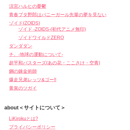
涼宮ハルヒの憂鬱
青春ブタ野郎はバニーガール先輩の夢を見ない
ゾイド(ZOIDS)
ゾイド -ZOIDS-(初代アニメ無印)
ゾイドワイルドZERO
ダンダダン
チ。-地球の運動について-
超平和バスターズ(あの花・ここさけ・空青)
鋼の錬金術師
爆走兄弟レッツ&ゴー!!
黄泉のツガイ
about＜サイトについて＞
LiKirokuとは?
プライバシーポリシー