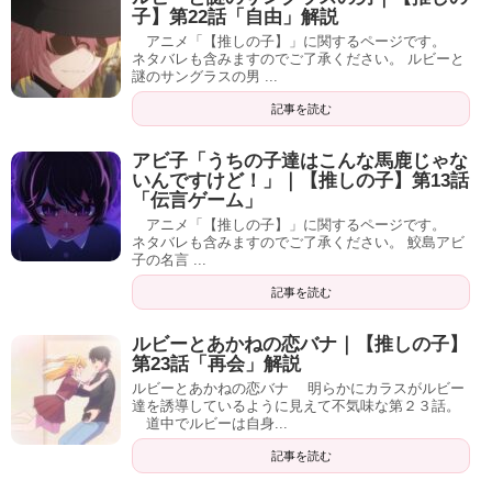
子】第22話「自由」解説
アニメ「【推しの子】」に関するページです。
ネタバレも含みますのでご了承ください。 ルビーと
謎のサングラスの男 ...
記事を読む
アビ子「うちの子達はこんな馬鹿じゃな
いんですけど！」｜【推しの子】第13話
「伝言ゲーム」
アニメ「【推しの子】」に関するページです。
ネタバレも含みますのでご了承ください。 鮫島アビ
子の名言 ...
記事を読む
ルビーとあかねの恋バナ｜【推しの子】
第23話「再会」解説
ルビーとあかねの恋バナ 明らかにカラスがルビー
達を誘導しているように見えて不気味な第２３話。
道中でルビーは自身...
記事を読む