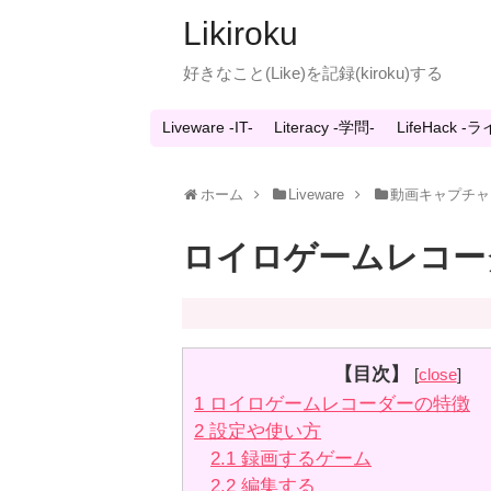
Likiroku
好きなこと(Like)を記録(kiroku)する
Liveware -IT-
Literacy -学問-
LifeHack 
ホーム
Liveware
動画キャプチャ
ロイロゲームレコー
【目次】
[
close
]
1
ロイロゲームレコーダーの特徴
2
設定や使い方
2.1
録画するゲーム
2.2
編集する