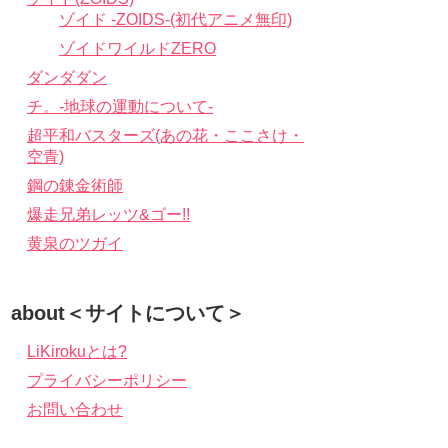
ゾイド -ZOIDS-(初代アニメ無印)
ゾイドワイルドZERO
ダンダダン
チ。-地球の運動について-
超平和バスターズ(あの花・ここさけ・
空青)
鋼の錬金術師
爆走兄弟レッツ&ゴー!!
黄泉のツガイ
about＜サイトについて＞
LiKirokuとは?
プライバシーポリシー
お問い合わせ