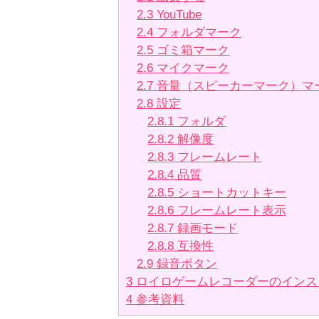
2.3
YouTube
2.4
フォルダマーク
2.5
ゴミ箱マーク
2.6
マイクマーク
2.7
音量（スピーカーマーク）マ
2.8
設定
2.8.1
フォルダ
2.8.2
解像度
2.8.3
フレームレート
2.8.4
品質
2.8.5
ショートカットキー
2.8.6
フレームレート表示
2.8.7
録画モード
2.8.8
互換性
2.9
録音ボタン
3
ロイロゲームレコーダーのインス
4
参考資料