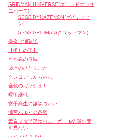
GRIDMAN UNIVERSE(グリッドマンユ
ニバース)
SSSS.DYNAZENON(ダイナゼノ
ン)
SSSS.GRIDMAN(グリッドマン)
炎炎ノ消防隊
【推しの子】
かがみの孤城
薬屋のひとりごと
クレヨンしんちゃん
金色のガッシュ!!
呪術廻戦
女子高生の無駄づかい
涼宮ハルヒの憂鬱
青春ブタ野郎はバニーガール先輩の夢
を見ない
ゾイド(ZOIDS)