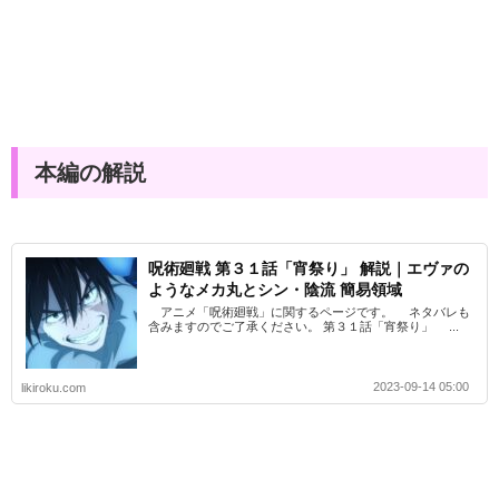
本編の解説
呪術廻戦 第３１話「宵祭り」 解説｜エヴァの
ようなメカ丸とシン・陰流 簡易領域
アニメ「呪術廻戦」に関するページです。 ネタバレも
含みますのでご了承ください。 第３１話「宵祭り」 ...
2023-09-14 05:00
likiroku.com