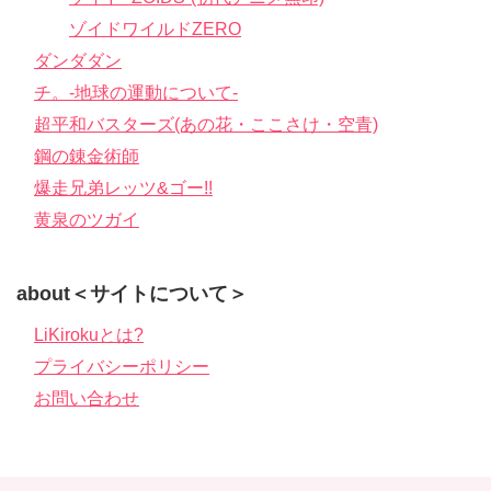
ゾイドワイルドZERO
ダンダダン
チ。-地球の運動について-
超平和バスターズ(あの花・ここさけ・空青)
鋼の錬金術師
爆走兄弟レッツ&ゴー!!
黄泉のツガイ
about＜サイトについて＞
LiKirokuとは?
プライバシーポリシー
お問い合わせ