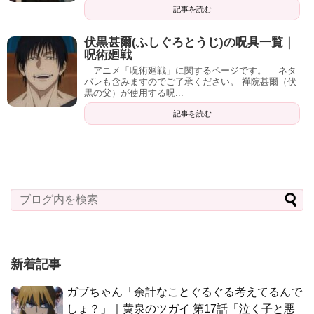
記事を読む
伏黒甚爾(ふしぐろとうじ)の呪具一覧｜
呪術廻戦
アニメ「呪術廻戦」に関するページです。 ネタ
バレも含みますのでご了承ください。 禪院甚爾（伏
黒の父）が使用する呪...
記事を読む
新着記事
ガブちゃん「余計なことぐるぐる考えてるんで
しょ？」｜黄泉のツガイ 第17話「泣く子と悪