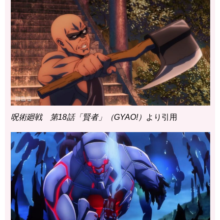
呪術廻戦 第18話「賢者」（GYAO!）
より引用