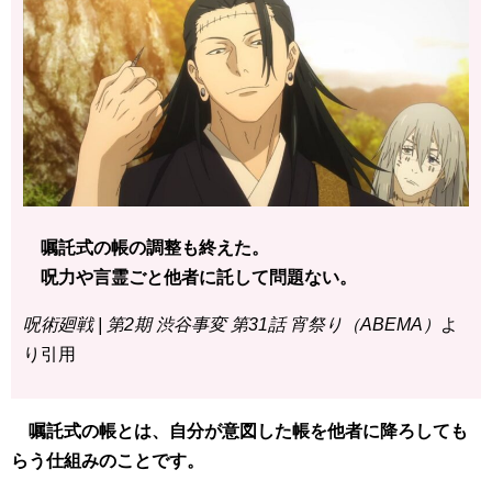
嘱託式の帳の調整も終えた。
呪力や言霊ごと他者に託して問題ない。
呪術廻戦 | 第2期 渋谷事変 第31話 宵祭り（ABEMA）
よ
り引用
嘱託式の帳とは、自分が意図した帳を他者に降ろしても
らう仕組みのことです。