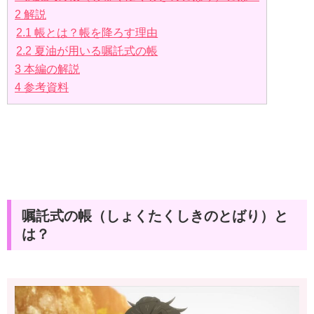
2
解説
2.1
帳とは？帳を降ろす理由
2.2
夏油が用いる嘱託式の帳
3
本編の解説
4
参考資料
嘱託式の帳（しょくたくしきのとばり）と
は？