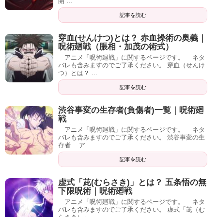
開 ...
記事を読む
穿血(せんけつ)とは？ 赤血操術の奥義｜
呪術廻戦（脹相・加茂の術式）
アニメ「呪術廻戦」に関するページです。 ネタ
バレも含みますのでご了承ください。 穿血（せんけ
つ）とは？ ...
記事を読む
渋谷事変の生存者(負傷者)一覧｜呪術廻
戦
アニメ「呪術廻戦」に関するページです。 ネタ
バレも含みますのでご了承ください。 渋谷事変の生
存者 ア...
記事を読む
虚式「茈(むらさき)」とは？ 五条悟の無
下限呪術｜呪術廻戦
アニメ「呪術廻戦」に関するページです。 ネタ
バレも含みますのでご了承ください。 虚式「茈（む