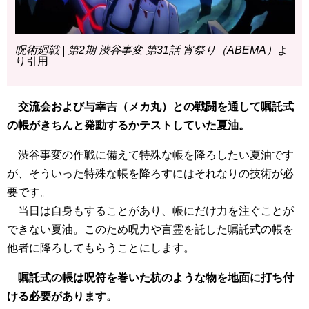
呪術廻戦 | 第2期 渋谷事変 第31話 宵祭り（ABEMA）
よ
り引用
交流会および与幸吉（メカ丸）との戦闘を通して嘱託式
の帳がきちんと発動するかテストしていた夏油。
渋谷事変の作戦に備えて特殊な帳を降ろしたい夏油です
が、そういった特殊な帳を降ろすにはそれなりの技術が必
要です。
当日は自身もすることがあり、帳にだけ力を注ぐことが
できない夏油。このため呪力や言霊を託した嘱託式の帳を
他者に降ろしてもらうことにします。
嘱託式の帳は呪符を巻いた杭のような物を地面に打ち付
ける必要があります。