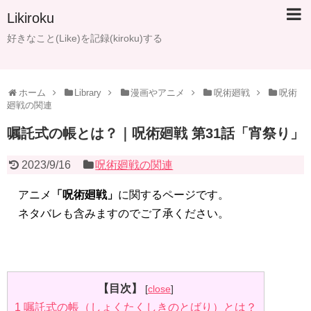
Likiroku
好きなこと(Like)を記録(kiroku)する
ホーム
Library
漫画やアニメ
呪術廻戦
呪術
廻戦の関連
嘱託式の帳とは？｜呪術廻戦 第31話「宵祭り」
2023/9/16
呪術廻戦の関連
アニメ
「呪術廻戦」
に関するページです。
ネタバレも含みますのでご了承ください。
【目次】
[
close
]
1
嘱託式の帳（しょくたくしきのとばり）とは？