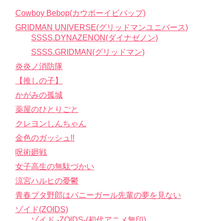
Cowboy Bebop(カウボーイビバップ)
GRIDMAN UNIVERSE(グリッドマンユニバース)
SSSS.DYNAZENON(ダイナゼノン)
SSSS.GRIDMAN(グリッドマン)
炎炎ノ消防隊
【推しの子】
かがみの孤城
薬屋のひとりごと
クレヨンしんちゃん
金色のガッシュ!!
呪術廻戦
女子高生の無駄づかい
涼宮ハルヒの憂鬱
青春ブタ野郎はバニーガール先輩の夢を見ない
ゾイド(ZOIDS)
ゾイド -ZOIDS-(初代アニメ無印)