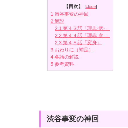
【目次】
[
close
]
1
渋谷事変の神回
2
解説
2.1
第４３話「理非-弐-」
2.2
第４４話「理非-参-」
2.3
第４５話「変身」
3
おわりに（補足）
4
各話の解説
5
参考資料
渋谷事変の神回