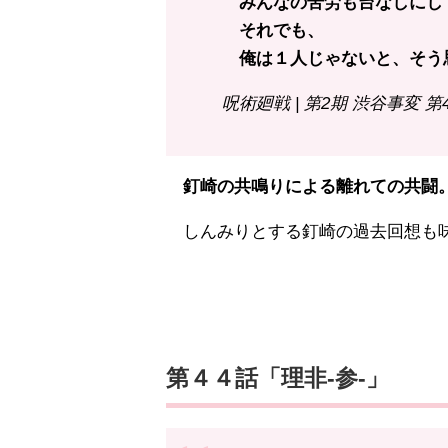
みんなの苦労も台なしにし
それでも、
俺は１人じゃないと、そう
呪術廻戦 | 第2期 渋谷事変 第
釘崎の共鳴りによる離れての共闘。
しんみりとする釘崎の過去回想も
第４４話「理非-参-」