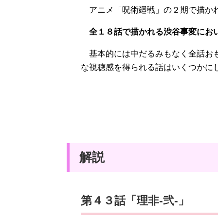
アニメ「呪術廻戦」の２期で描か
全１８話で描かれる渋谷事変におい
基本的には中だるみもなく全話おも
な視聴感を得られる話はいくつかに
解説
第４３話「理非-弐-」