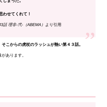
てしまった。
思わせてくれて！
43話 理非-弐-（ABEMA）
より引用
そこからの虎杖のラッシュが熱い第４３話。
味があります。