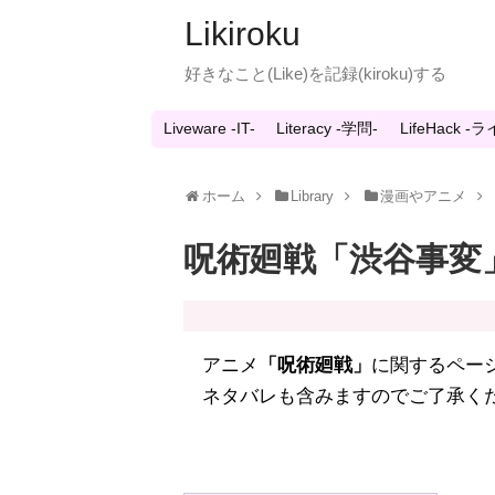
Likiroku
好きなこと(Like)を記録(kiroku)する
Liveware -IT-
Literacy -学問-
LifeHack 
ホーム
Library
漫画やアニメ
呪術廻戦「渋谷事変
アニメ
「呪術廻戦」
に関するペー
ネタバレも含みますのでご了承く