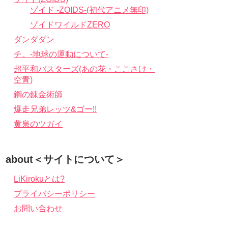
ゾイド -ZOIDS-(初代アニメ無印)
ゾイドワイルドZERO
ダンダダン
チ。-地球の運動について-
超平和バスターズ(あの花・ここさけ・
空青)
鋼の錬金術師
爆走兄弟レッツ&ゴー!!
黄泉のツガイ
about＜サイトについて＞
LiKirokuとは?
プライバシーポリシー
お問い合わせ