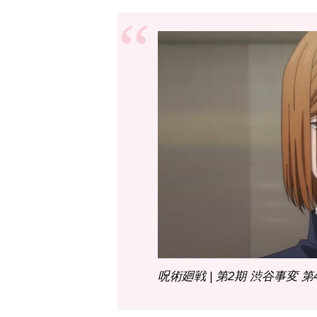
呪術廻戦 | 第2期 渋谷事変 第