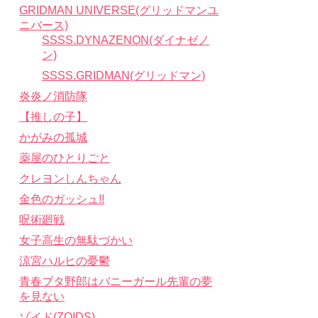
GRIDMAN UNIVERSE(グリッドマンユ
ニバース)
SSSS.DYNAZENON(ダイナゼノ
ン)
SSSS.GRIDMAN(グリッドマン)
炎炎ノ消防隊
【推しの子】
かがみの孤城
薬屋のひとりごと
クレヨンしんちゃん
金色のガッシュ!!
呪術廻戦
女子高生の無駄づかい
涼宮ハルヒの憂鬱
青春ブタ野郎はバニーガール先輩の夢
を見ない
ゾイド(ZOIDS)