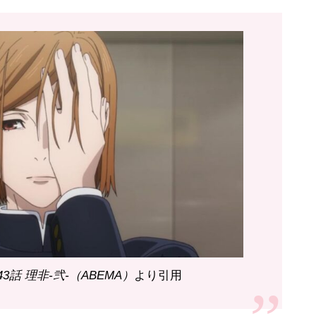
43話 理非-弐-（ABEMA）
より引用