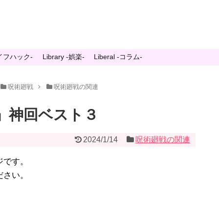
-ライフハック-
Library -娯楽-
Liberal -コラム-
呪術廻戦
呪術廻戦の関連
」神回ベスト３
2024/1/14
呪術廻戦の関連
ジです。
ださい。