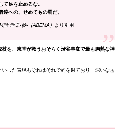
して足を止めるな。
者達への、せめてもの罰だ。
44話 理非-参-（ABEMA）
より引用
杖を、東堂が救うおそらく渋谷事変で最も胸熱な神
いった表現もそれはそれで的を射ており、深いなぁ