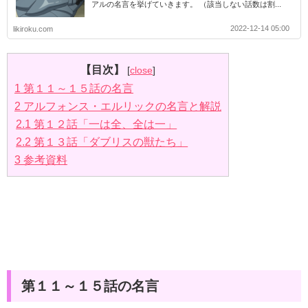
アルの名言を挙げていきます。 （該当しない話数は割...
2022-12-14 05:00
likiroku.com
【目次】
[
close
]
1
第１１～１５話の名言
2
アルフォンス・エルリックの名言と解説
2.1
第１２話「一は全、全は一」
2.2
第１３話「ダブリスの獣たち」
3
参考資料
第１１～１５話の名言