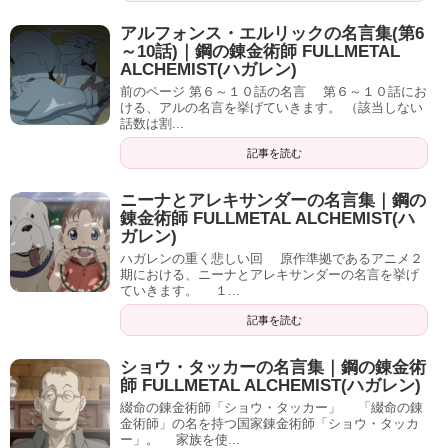
アルフォンス・エルリックの名言集(第6
～10話)｜鋼の錬金術師 FULLMETAL
ALCHEMIST(ハガレン)
前のページ 第６～１０話の名言 第６～１０話にお
ける、アルの名言を挙げていきます。 （該当しない
話数は割...
記事を読む
ニーナとアレキサンダーの名言集｜鋼の
錬金術師 FULLMETAL ALCHEMIST(ハ
ガレン)
ハガレンの重く悲しい回 原作準拠であるアニメ２
期における、ニーナとアレキサンダーの名言を挙げ
ていきます。 １...
記事を読む
ショウ・タッカーの名言集｜鋼の錬金術
師 FULLMETAL ALCHEMIST(ハガレン)
綴命の錬金術師「ショウ・タッカー」 「綴命の錬
金術師」の名を持つ国家錬金術師「ショウ・タッカ
ー」。 家族を使...