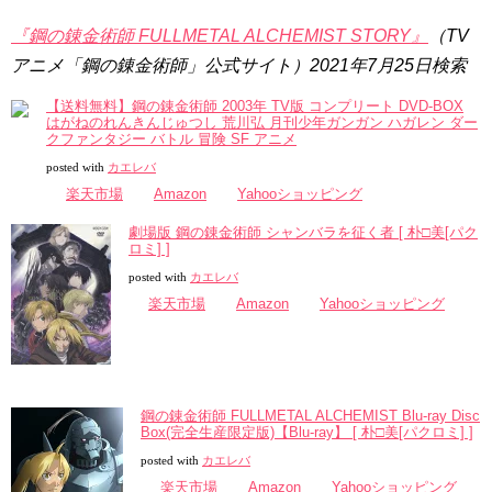
『鋼の錬金術師 FULLMETAL ALCHEMIST STORY』
（TV
アニメ「鋼の錬金術師」公式サイト）2021年7月25日検索
【送料無料】鋼の錬金術師 2003年 TV版 コンプリート DVD-BOX
はがねのれんきんじゅつし 荒川弘 月刊少年ガンガン ハガレン ダー
クファンタジー バトル 冒険 SF アニメ
posted with
カエレバ
楽天市場
Amazon
Yahooショッピング
劇場版 鋼の錬金術師 シャンバラを征く者 [ 朴□美[パク
ロミ] ]
posted with
カエレバ
楽天市場
Amazon
Yahooショッピング
鋼の錬金術師 FULLMETAL ALCHEMIST Blu-ray Disc
Box(完全生産限定版)【Blu-ray】 [ 朴□美[パクロミ] ]
posted with
カエレバ
楽天市場
Amazon
Yahooショッピング