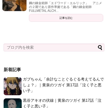
鋼の錬金術師「エドワード・エルリック」 アニメ
の２期であり原作準拠である「鋼の錬金術師
FULLMETAL ALCH...
記事を読む
新着記事
ガブちゃん「余計なことぐるぐる考えてるんで
しょ？」｜黄泉のツガイ 第17話「泣く子と悪
い子」
黒谷アキオの伏線｜黄泉のツガイ 第17話「泣
く子と悪い子」