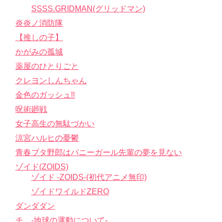
SSSS.GRIDMAN(グリッドマン)
炎炎ノ消防隊
【推しの子】
かがみの孤城
薬屋のひとりごと
クレヨンしんちゃん
金色のガッシュ!!
呪術廻戦
女子高生の無駄づかい
涼宮ハルヒの憂鬱
青春ブタ野郎はバニーガール先輩の夢を見ない
ゾイド(ZOIDS)
ゾイド -ZOIDS-(初代アニメ無印)
ゾイドワイルドZERO
ダンダダン
チ。-地球の運動について-