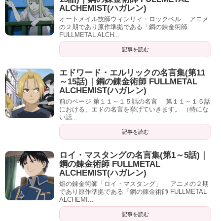
ALCHEMIST(ハガレン)
オートメイル技師ウィンリィ・ロックベル アニメ
の２期であり原作準拠である「鋼の錬金術師
FULLMETAL ALCH...
記事を読む
エドワード・エルリックの名言集(第11
～15話)｜鋼の錬金術師 FULLMETAL
ALCHEMIST(ハガレン)
前のページ 第１１～１５話の名言 第１１～１５話
における、エドの名言を挙げていきます。 （特にな
い話...
記事を読む
ロイ・マスタングの名言集(第1～5話)｜
鋼の錬金術師 FULLMETAL
ALCHEMIST(ハガレン)
焔の錬金術師「ロイ・マスタング」 アニメの２期
であり原作準拠である「鋼の錬金術師 FULLMETAL
ALCHEMI...
記事を読む