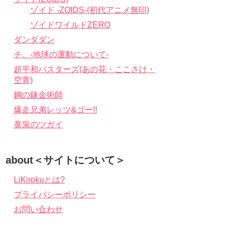
ゾイド -ZOIDS-(初代アニメ無印)
ゾイドワイルドZERO
ダンダダン
チ。-地球の運動について-
超平和バスターズ(あの花・ここさけ・
空青)
鋼の錬金術師
爆走兄弟レッツ&ゴー!!
黄泉のツガイ
about＜サイトについて＞
LiKirokuとは?
プライバシーポリシー
お問い合わせ