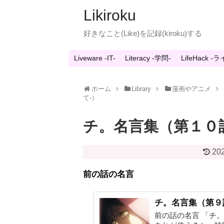
Likiroku
好きなこと(Like)を記録(kiroku)する
Liveware -IT-
Literacy -学問-
LifeHack 
ホーム
Library
漫画やアニメ
て-）
チ。名言集（第１０
202
前の話の名言
チ。名言集（第９
前の話の名言 「チ