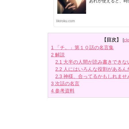
あれが使えると、時間
likiroku.com
【目次】
[
cl
1
「チ。」第１０話の名言集
2
解説
2.1
大半の人間が読み書きできな
2.2
人にはいろんな役割があるん
2.3
神様、合ってるかもしれませ
3
次話の名言
4
参考資料