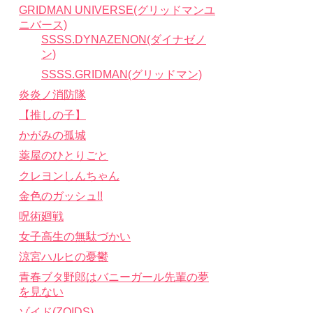
GRIDMAN UNIVERSE(グリッドマンユ
ニバース)
SSSS.DYNAZENON(ダイナゼノ
ン)
SSSS.GRIDMAN(グリッドマン)
炎炎ノ消防隊
【推しの子】
かがみの孤城
薬屋のひとりごと
クレヨンしんちゃん
金色のガッシュ!!
呪術廻戦
女子高生の無駄づかい
涼宮ハルヒの憂鬱
青春ブタ野郎はバニーガール先輩の夢
を見ない
ゾイド(ZOIDS)