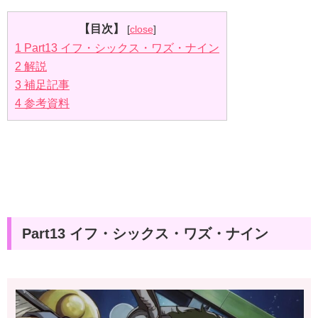
【目次】
[
close
]
1
Part13 イフ・シックス・ワズ・ナイン
2
解説
3
補足記事
4
参考資料
Part13 イフ・シックス・ワズ・ナイン