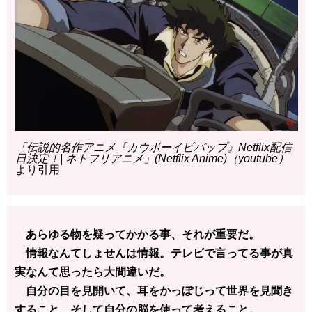
「伝説的名作アニメ『カウボーイビバップ』Netflix配信
日決定！| ネトフリアニメ」(Netflix Anime)（youtube）
より引用
あらゆる物を疑ってかかる事、それが重要だ。
情報なんてしょせんは情報。テレビで言ってる事が真
実なんて思ったら大間違いだ。
自分の目を見開いて、耳をかっぽじって世界を見聞き
すること、そして自分の脳を使って考えること。