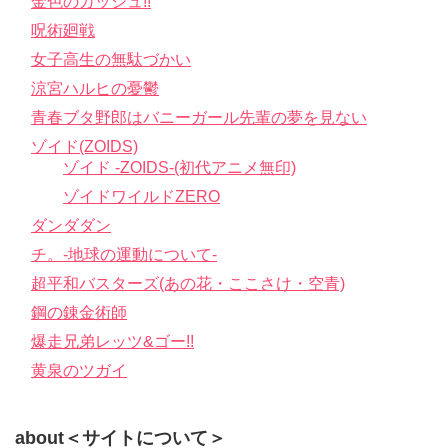
金色のガッシュ!!
呪術廻戦
女子高生の無駄づかい
涼宮ハルヒの憂鬱
青春ブタ野郎はバニーガール先輩の夢を見ない
ゾイド(ZOIDS)
ゾイド -ZOIDS-(初代アニメ無印)
ゾイドワイルドZERO
ダンダダン
チ。-地球の運動について-
超平和バスターズ(あの花・ここさけ・空青)
鋼の錬金術師
爆走兄弟レッツ&ゴー!!
黄泉のツガイ
about＜サイトについて＞