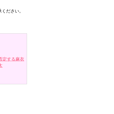
承ください。
否定する麻衣
太