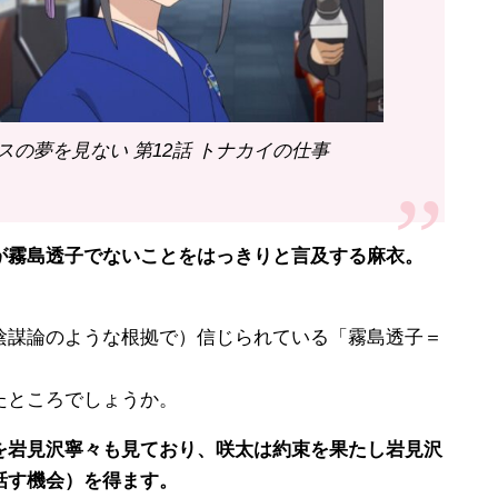
の夢を見ない 第12話 トナカイの仕事
霧島透子でないことをはっきりと言及する麻衣。
謀論のような根拠で）信じられている「霧島透子＝
たところでしょうか。
岩見沢寧々も見ており、咲太は約束を果たし岩見沢
話す機会）を得ます。