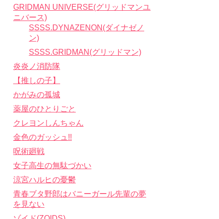
GRIDMAN UNIVERSE(グリッドマンユ
ニバース)
SSSS.DYNAZENON(ダイナゼノ
ン)
SSSS.GRIDMAN(グリッドマン)
炎炎ノ消防隊
【推しの子】
かがみの孤城
薬屋のひとりごと
クレヨンしんちゃん
金色のガッシュ!!
呪術廻戦
女子高生の無駄づかい
涼宮ハルヒの憂鬱
青春ブタ野郎はバニーガール先輩の夢
を見ない
ゾイド(ZOIDS)