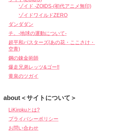
ゾイド -ZOIDS-(初代アニメ無印)
ゾイドワイルドZERO
ダンダダン
チ。-地球の運動について-
超平和バスターズ(あの花・ここさけ・
空青)
鋼の錬金術師
爆走兄弟レッツ&ゴー!!
黄泉のツガイ
about＜サイトについて＞
LiKirokuとは?
プライバシーポリシー
お問い合わせ