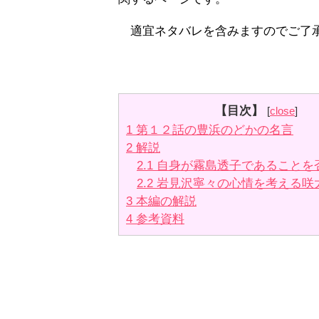
適宜ネタバレを含みますのでご了
【目次】
[
close
]
1
第１２話の豊浜のどかの名言
2
解説
2.1
自身が霧島透子であることを
2.2
岩見沢寧々の心情を考える咲
3
本編の解説
4
参考資料