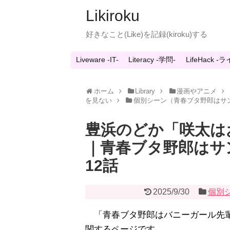
Likiroku
好きなこと(Like)を記録(kiroku)する
Liveware -IT-
Literacy -学問-
LifeHack 
ホーム
Library
漫画やアニメ
を見ない
個別シーン（青春ブタ野郎はサ
豊浜のどか「咲太は
｜青春ブタ野郎はサ
12話
2025/9/30
個別
「青春ブタ野郎はバニーガール先輩
関するページです。