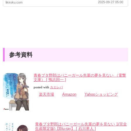
2025-09-27 05:00
likiroku.com
参考資料
青春ブタ野郎はバニーガール先輩の夢を見ない （電撃
文庫） [ 鴨志田一 ]
posted with
カエレバ
楽天市場
Amazon
Yahooショッピング
青春ブタ野郎はバニーガール先輩の夢を見ない 1(完全
生産限定版)【Blu-ray】 [ 石川界人 ]