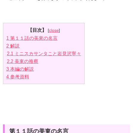
【目次】
[
close
]
1
第１１話の美東の名言
2
解説
2.1
ミニスカサンタこと岩見沢寧々
2.2
美東の推察
3
本編の解説
4
参考資料
第１１話の美東の名言