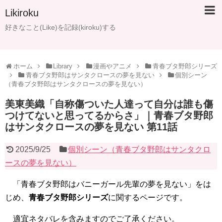
Likiroku
好きなこと(Like)を記録(kiroku)する
ホーム
Library
漫画やアニメ
青春ブタ野郎シリーズ
青春ブタ野郎はサンタクロースの夢を見ない
個別シーン
（青春ブタ野郎はサンタクロースの夢を見ない）
美東美織「自称傷ついた人達って自分は誰も傷
つけてないと思ってるからさ」｜青春ブタ野郎
はサンタクロースの夢を見ない 第11話
2025/9/25
個別シーン（青春ブタ野郎はサンタクロ
ースの夢を見ない）
「青春ブタ野郎はバニーガール先輩の夢を見ない」をは
じめ、
青春ブタ野郎シリーズ
に関するページです。
適宜ネタバレを含みますのでご了承ください。