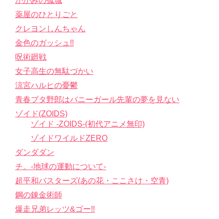
かがみの孤城
薬屋のひとりごと
クレヨンしんちゃん
金色のガッシュ!!
呪術廻戦
女子高生の無駄づかい
涼宮ハルヒの憂鬱
青春ブタ野郎はバニーガール先輩の夢を見ない
ゾイド(ZOIDS)
ゾイド -ZOIDS-(初代アニメ無印)
ゾイドワイルドZERO
ダンダダン
チ。-地球の運動について-
超平和バスターズ(あの花・ここさけ・空青)
鋼の錬金術師
爆走兄弟レッツ&ゴー!!